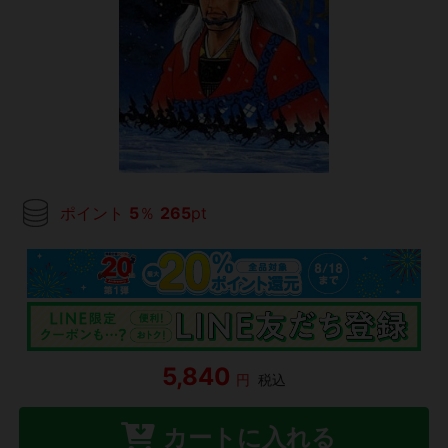
ポイント
5
％
265
pt
5,840
円
税込
カートに入れる