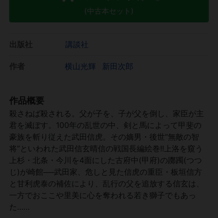
(中古本セット)
出版社
講談社
作者
横山光輝
新田次郎
作品概要
殺さねば殺される。父が子を、子が父を倒し、家臣が主
君を滅ぼす。100年の乱世の中、剣と馬によって甲斐の
豪族を斬り従えた武田信虎。その嫡男・後世“無敵の智
将”といわれた武田信玄晴信の戦国長編絵巻!!上洛を窺う
上杉・北条・今川を4面にした古府中(甲府)の躑躅(つつ
じ)が崎館──武田家、危しと見た信虎の重臣・板垣信方
と甘利虎泰の補佐により、乱行の父を追放する信玄は、
一方でおここや里美に心を奪われる若き獅子でもあっ
た……