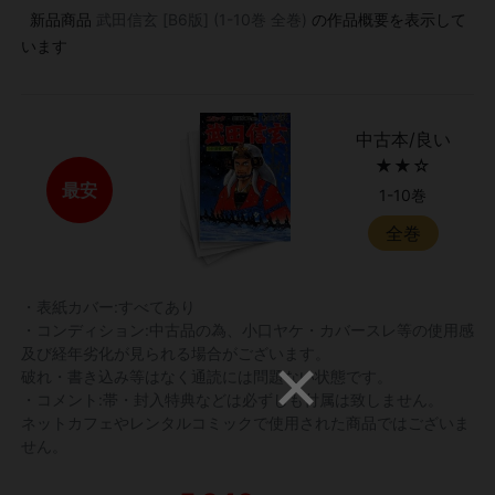
新品商品
武田信玄 [B6版] (1-10巻 全巻)
の作品概要を表示して
います
中古本/良い
★★☆
最安
1-10巻
全巻
・表紙カバー:すべてあり
・コンディション:中古品の為、小口ヤケ・カバースレ等の使用感
及び経年劣化が見られる場合がございます。
破れ・書き込み等はなく通読には問題ない状態です。
・コメント:帯・封入特典などは必ずしも付属は致しません。
ネットカフェやレンタルコミックで使用された商品ではございま
せん。