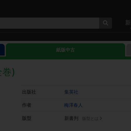
新
紙版中古
全巻)
出版社
集英社
作者
梅澤春人
版型
新書判
版型とは