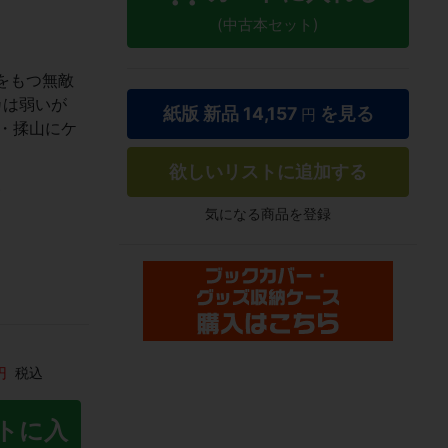
(中古本セット)
をもつ無敵
カは弱いが
紙版 新品
14,157
を見る
円
・揉山にケ
欲しいリストに追加する
す
気になる商品を登録
円
税込
トに入