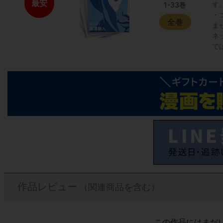
最安
す
1-33巻
・
全巻
ま
ネ
で
作品レビュー
（関連商品を含む）
この作品にはまだ