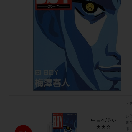
・
・
レ
中古本/良い
ま
★★☆
破