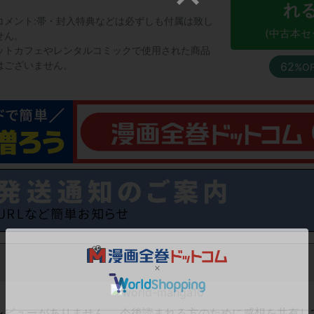
。
れ
コメント:帯・封入特典などは必ずしも付属は致し
(中古本セ
せん。
ットカフェやレンタルコミックで使用された商品
はございません。
62
%O
レビューがありません。 今後読まれる方のために感想を共有し