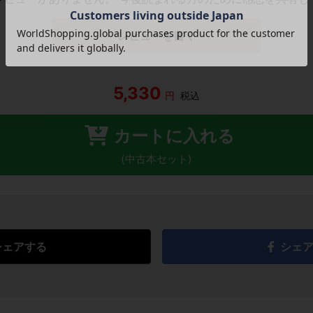
レビューを書く
5,330
円
税込
カートに入れる
(中古本セット)
シェアする
シェ