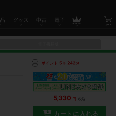
品
グッズ
中古
電子
電子書籍版
ポイント
5
％
242
pt
5,330
円
税込
カートに入れる