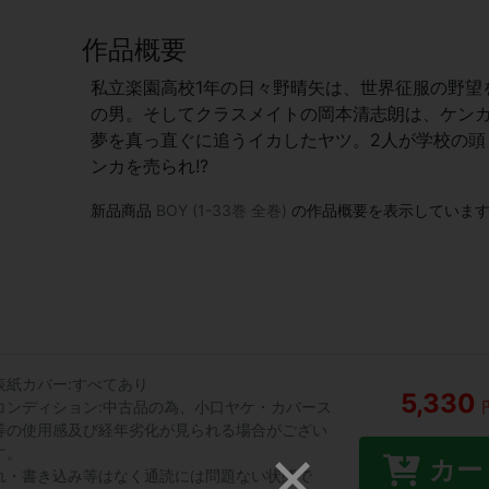
作品概要
私立楽園高校1年の日々野晴矢は、世界征服の野望
の男。そしてクラスメイトの岡本清志朗は、ケン
夢を真っ直ぐに追うイカしたヤツ。2人が学校の頭
ンカを売られ!?
新品商品
BOY (1-33巻 全巻)
の作品概要を表示していま
表紙カバー:すべてあり
5,330
コンディション:中古品の為、小口ヤケ・カバース
等の使用感及び経年劣化が見られる場合がござい
す。
カー
れ・書き込み等はなく通読には問題ない状態で