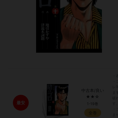
・
・
レ
中古本/良い
ま
★★☆
破
最安
す
1-19巻
・
全巻
ま