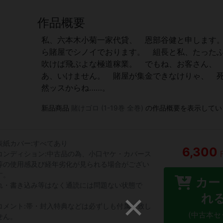
作品概要
私、六本木小菊一家代貸、 恩部谷健と申します
ら賭屋でシノイでおります。 組長と私、たっ
吹けば飛ぶよな極道稼業。 でもね、お客さん、
あ、いけません。 賭屋が集金できなけりゃ、 
然ッスからね……。
新品商品
賭けゴロ (1-19巻 全巻)
の作品概要を表示してい
表紙カバー:すべてあり
6,300
コンディション:中古品の為、小口ヤケ・カバース
等の使用感及び経年劣化が見られる場合がござい
す。
カー
れ・書き込み等はなく通読には問題ない状態で
。
れ
コメント:帯・封入特典などは必ずしも付属は致し
(中古本セ
せん。