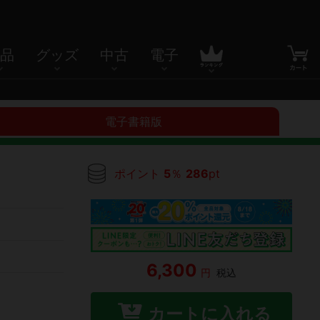
品
グッズ
中古
電子
電子書籍版
ポイント
5
％
286
pt
6,300
円
税込
カートに入れる