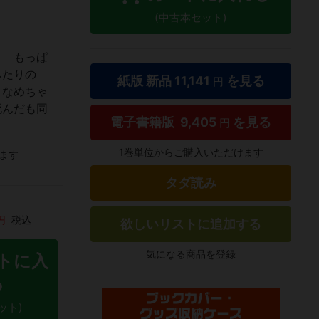
(中古本セット)
。 もっぱ
たふたりの
紙版 新品
11,141
を見る
円
 なめちゃ
死んだも同
電子書籍版
9,405
を見る
円
1巻単位からご購入いただけます
ます
タダ読み
円
税込
欲しいリストに追加する
気になる商品を登録
トに入
る
ット)