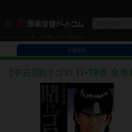
漫画を検索
トップページ
中古
[中古]賭けゴロ (1-19巻 全巻)
紙版新品
[中古]賭けゴロ (1-19巻 全巻