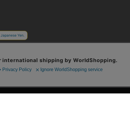
漫画全巻ドットコム TOP
ッフおススメ「全力推し宣言」
漫画ランキング
贈ろう e-giftサービス
›
2025年 年間ランキング
すめの新品漫画セット
›
歴代発行部数
品別漫画収納ボックス
›
紙書籍 週間TOP100