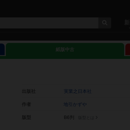
新
紙版中古
)
出版社
実業之日本社
作者
地引かずや
版型
B6判
版型とは