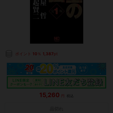
ポイント
10
％
1,387
pt
15,260
円
税込
品切れ