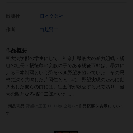
出版社
日本文芸社
作者
由起賢二
作品概要
東大法学部の学生にして、神奈川県最大の暴力組織・橘
組の組長・橘征蔵の妾腹の子である橘征五郎は、暴力に
よる日本制覇という恐るべき野望を抱いていた。その思
想に深く共鳴した片岡仁とともに、野望実現のために動
き出した彼らの前には、征五郎が敬愛する兄であり、最
大の敵となる橘征二郎がいた…!!
新品商品
野望の王国 (1-14巻 全巻)
の作品概要を表示していま
す