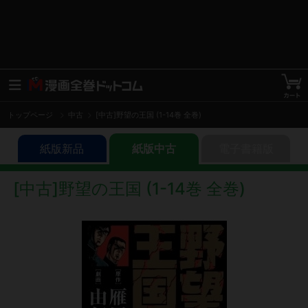
トップページ
中古
[中古]野望の王国 (1-14巻 全巻)
紙版新品
紙版中古
電子書籍版
[中古]野望の王国 (1-14巻 全巻)