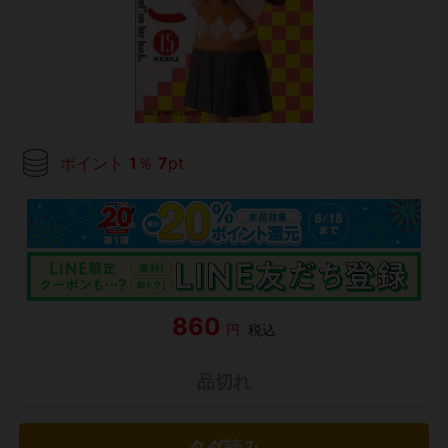
ポイント
1
％
7
pt
860
円
税込
品切れ
タダ読み