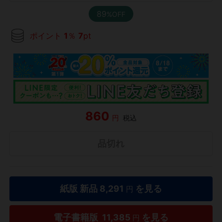
89
%OFF
ポイント
1
％
7
pt
860
円
税込
品切れ
紙版 新品
8,291
を見る
円
電子書籍版
11,385
を見る
円