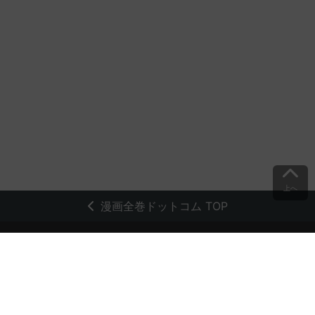
上へ
漫画全巻ドットコム TOP
トップページ
会員登録・ログイン
初めての方へ
電子書籍の読み方