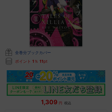
全巻分ブックカバー
ポイント
1
％
11
pt
1,309
円
税込