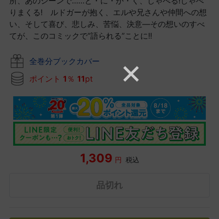
所、あのシーンで……と・に・か・く、しゃべる!しゃべ
りまくる! ルドガーが抱く、エルや兄さんや仲間への想
い、そして喜び、悲しみ、苦悩、決意―その想いのすべ
てが、このコミックで“語られる”ことに!!
全巻分ブックカバー
ポイント
1
％
11
pt
1,309
円
税込
品切れ