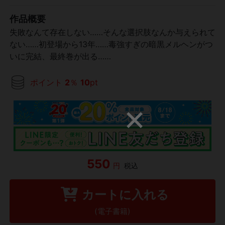
作品概要
失敗なんて存在しない……そんな選択肢なんか与えられて
ない……初登場から13年……毒強すぎの暗黒メルヘンがつ
いに完結、最終巻が出る……
ポイント
2
％
10
pt
550
円
税込
カートに入れる
(電子書籍)