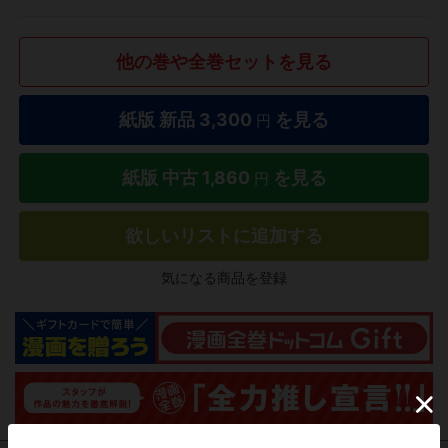
他の巻や全巻セットを見る
紙版 新品
3,300
を見る
円
紙版 中古
1,860
を見る
円
欲しいリストに追加する
気になる商品を登録