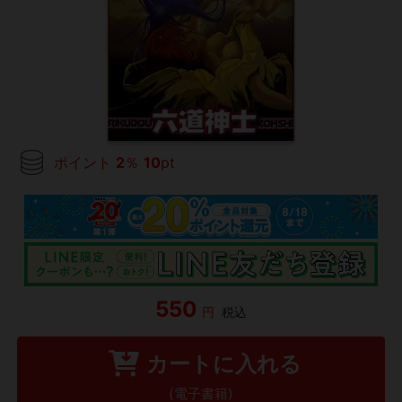
ポイント
2
％
10
pt
550
円
税込
カートに入れる
(電子書籍)