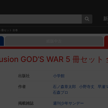
新
 5 冊セット 全巻
紙版中古
ion GOD’S WAR 5 冊セット
出版社
小学館
作者
石ノ森章太郎
小野寺丈
早瀬
石森プロ
掲載雑誌
週刊少年サンデー