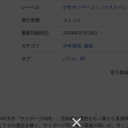
レーベル
少年サンデーコミックススペシ
発行形態
コミック
最新刊発売日
2014年07月14日
カテゴリ
少年漫画
漫画
タグ
バトル
SF
電子書
のSF大作『サイボーグ009』。完結編の構想を石ノ森から直接
えてその遺志を継ぐ。サイボーグ戦士達の最後の戦いが、今こ