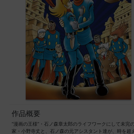
作品概要
“漫画の王様”・石ノ森章太郎のライフワークにして未完
家・小野寺丈と、石ノ森の元アシスタント達が、時を超