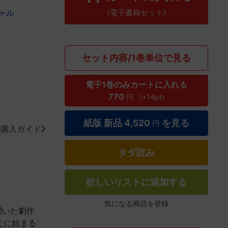
(電子書籍セット)
ャル
セット内容/1巻単位で見る
電子1巻のみカートに入れる
770
円
(+14pt)
紙版 新品
4,520
を見る
円
籍購入ガイド
タダ読み
欲しいリストに追加する
気になる商品を登録
聞いた劇作
こに始まる