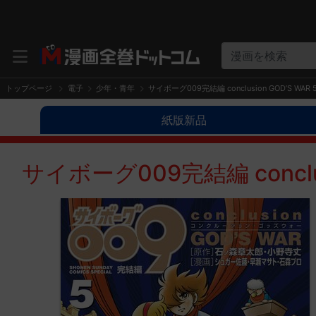
漫画を検索
トップページ
電子
少年・青年
サイボーグ009完結編 conclusion GOD’S WAR
紙版新品
サイボーグ009完結編 conclus