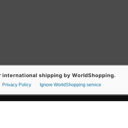
漫画全巻ドットコム TOP
ッフおススメ「全力推し宣言」
漫画ランキング
贈ろう e-giftサービス
›
2025年 年間ランキング
すめの新品漫画セット
›
歴代発行部数