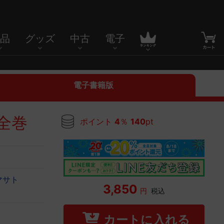
品
グッズ
中古
電子
電子書籍版
 全巻
ポイント
4
％
140
pt
マサト
3,850
円
税込
カートに入れる