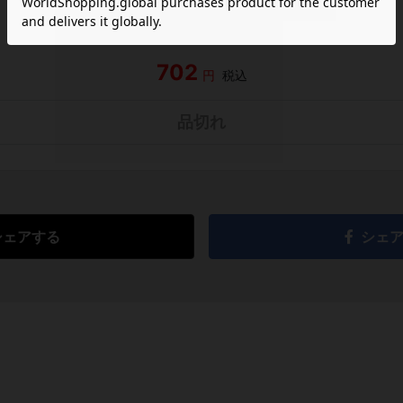
702
円
税込
品切れ
シェアする
シェ