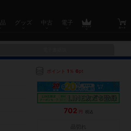
品
グッズ
中古
電子
電子書籍版
ポイント
1
％
6
pt
702
円
税込
品切れ