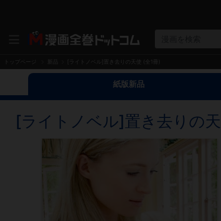
漫画を検索
トップページ
新品
[ライトノベル]置き去りの天使 (全1冊)
紙版新品
[ライトノベル]置き去りの天使