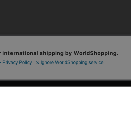
漫画全巻ドットコム TOP
ッフおススメ「全力推し宣言」
漫画ランキング
贈ろう e-giftサービス
›
2025年 年間ランキング
すめの新品漫画セット
›
歴代発行部数
品別漫画収納ボックス
›
紙書籍 週間TOP100