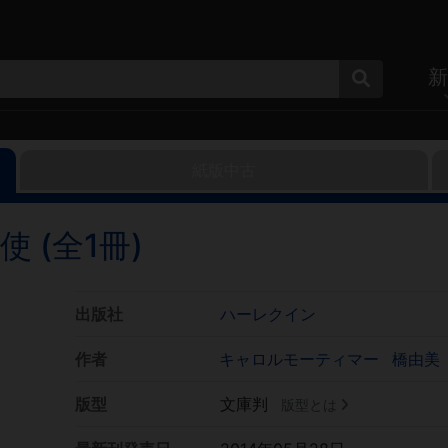
新
紙版中古
 (全1冊)
出版社
ハーレクイン
作者
キャロルモーティマー
橋由美
版型
文庫判
版型とは