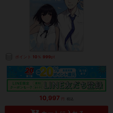
ポイント
10
％
999
pt
10,997
円
税込