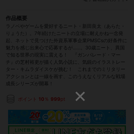
作品概要
ラノベやゲームを愛好するニート・新田良太（あらた・
りょうた）。7年続けたニートの立場に耐えかね一念発
起、ネットで見つけた外資系軍事企業PMSCsの好条件に
魅力を感じ出来心で応募するが……。30歳ニート、異国
で知る世界の現実に震える！ 『ガンパレード・マー
チ』の芝村裕吏が描く人気小説に、気鋭のイラストレー
ター・キムラダイスケが挑む！ これまでのミリタリー
アクションとは一線を画す、このうえなくリアルな戦場
成長シリーズが開幕！
ポイント
10
％
999
pt