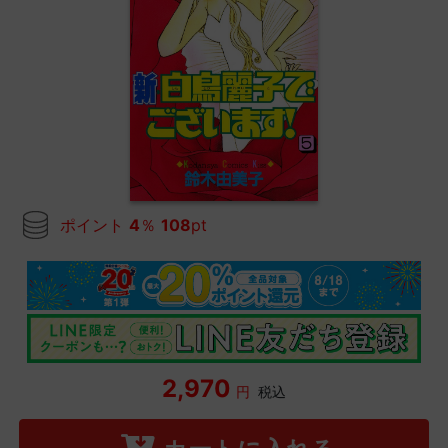
ポイント
4
％
108
pt
2,970
円
税込