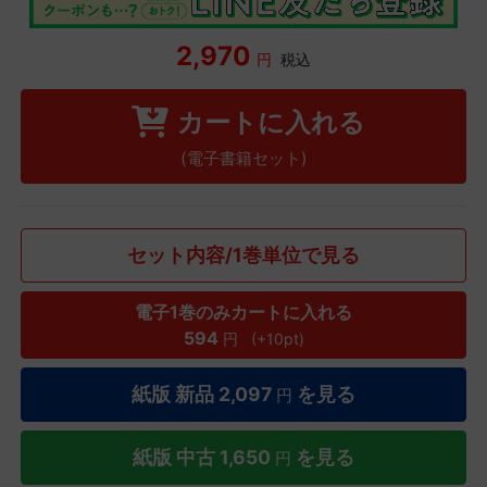
2,970
円
税込
カートに入れる
(電子書籍セット)
セット内容/1巻単位で見る
電子1巻のみカートに入れる
594
円
(+10pt)
紙版 新品
2,097
を見る
円
紙版 中古
1,650
を見る
円