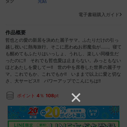
タグ
完結
電子書籍購入ガイド
作品概要
哲也との愛の新居を決めた麗子サマ。ふたりだけの引っ
越し祝いに熱海旅行。そこに思わぬお邪魔虫が……。寝て
も醒めてもふたりはいっしょ、うれし、楽しい同棲生だ
ったのに!! それでも哲也愛は止まらない。みっともない
ほどあたしを愛してー!! 世の中を席巻した世界の麗子サ
マ。これでもか、これでもか!! いままで以上に愛と切な
さ、大サービス!! パワーアップでこんにちは!!
ポイント
4
％
108
pt