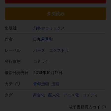
タダ読み
出版社
幻冬舎コミックス
作者
日丸屋秀和
レーベル
バーズ エクストラ
発行形態
コミック
最新刊発売日
2014年10月17日
カテゴリ
青年漫画
漫画
タグ
舞台化
擬人化
アニメ化
コメディ
電子書籍購入ガイド