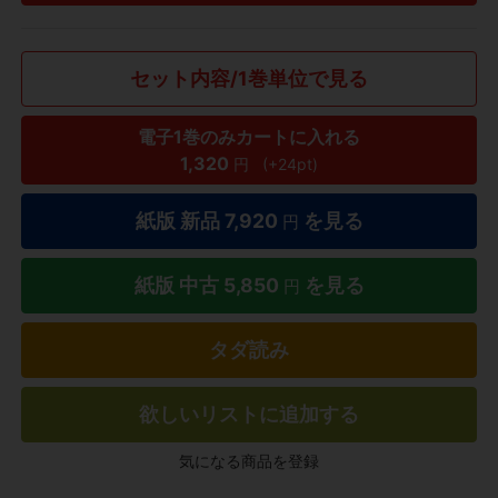
セット内容/1巻単位で見る
電子1巻のみカートに入れる
1,320
円
(+24pt)
紙版 新品
7,920
を見る
円
紙版 中古
5,850
を見る
円
タダ読み
欲しいリストに追加する
気になる商品を登録