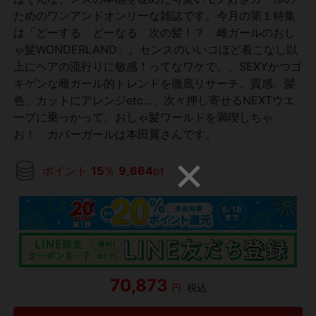
ためのワンアンドオンリーな雑誌です。今月の第１特集
は「どーする どーなる 次の髪！？ 雌ガールのおし
ゃ髪WONDERLAND」。センスのいいコほど着こなし以
上にヘアの流行りに敏感！ってなワケで、、SEXYかつゴ
キゲンな雌ガール的トレンドを徹底リサーチ。質感、髪
色、カットにアレンジetc…、次々押し寄せるNEXTウエ
ーブに乗っかって、おしゃ髪ワールドを満喫しちゃ
お！ カバーガールは本田翼さんです。
ポイント
15
％
9,664
pt
70,873
円
税込