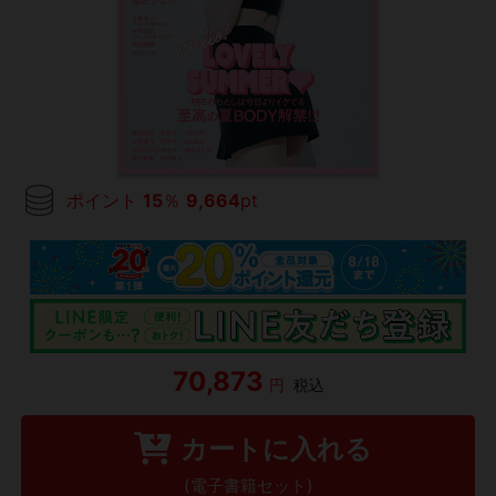
ポイント
15
％
9,664
pt
70,873
円
税込
カートに入れる
(電子書籍セット)