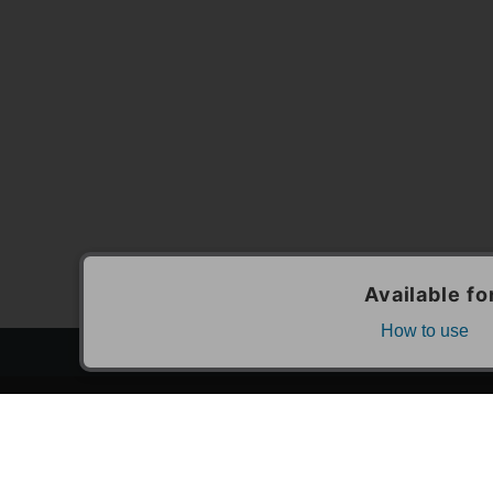
トップページ
スタ
会員登録・ログイン
漫画を