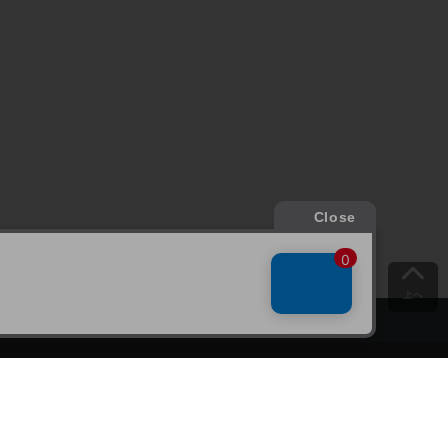
上へ
ご意見をお聞かせください