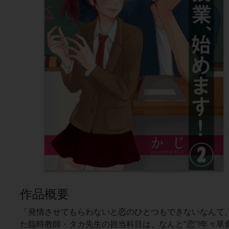
作品概要
「発情させてもらわないと恋のひとつもできないなんて
た臨時教師・タカ先生の担当科目は、なんと“恋”!年々