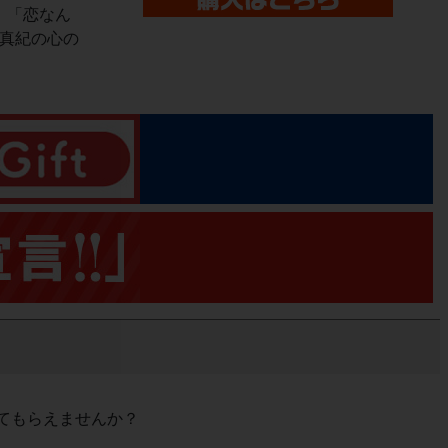
、「恋なん
、真紀の心の
てもらえませんか？