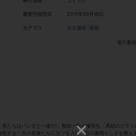
発行形態
コミック
最新刊発売日
2015年09月18日
カテゴリ
少女漫画
漫画
電子書
、君たちはパンダと一緒だ!」勉強一筋の優等生・真紀のクラス
草食化する一方の若者たちにカツを入れ、恋の素晴らしさを教え