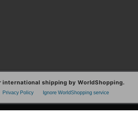
漫画全巻ドットコム TOP
ッフおススメ「全力推し宣言」
漫画ランキング
贈ろう e-giftサービス
›
2025年 年間ランキング