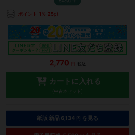
54
%OFF
ポイント
1
％
25
pt
2,770
円
税込
カートに入れる
(中古本セット)
紙版 新品
6,134
を見る
円