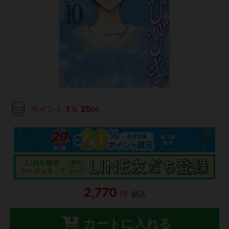
ポイント
1
％
25
pt
2,770
円
税込
カートに入れる