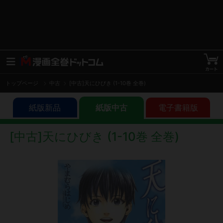
トップページ
中古
[中古]天にひびき (1-10巻 全巻)
紙版新品
紙版中古
電子書籍版
[中古]天にひびき (1-10巻 全巻)