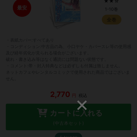
★★☆
最安
1-10巻
全巻
・表紙カバー:すべてあり
・コンディション:中古品の為、小口ヤケ・カバースレ等の使用感
及び経年劣化が見られる場合がございます。
破れ・書き込み等はなく通読には問題ない状態です。
・コメント:帯・封入特典などは必ずしも付属は致しません。
ネットカフェやレンタルコミックで使用された商品ではございま
せん。
2,770
円
税込
カートに入れる
(中古本セット)