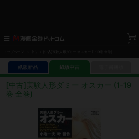
トップページ
中古
[中古]実験人形ダミー オスカー (1-19巻 全巻)
紙版新品
紙版中古
電子書籍版
[中古]実験人形ダミー オスカー (1-19
巻 全巻)