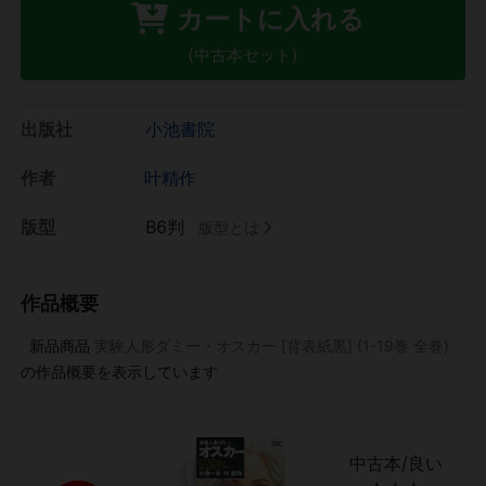
カートに入れる
(中古本セット)
出版社
小池書院
作者
叶精作
版型
B6判
版型とは
作品概要
新品商品
実験人形ダミー・オスカー [背表紙黒] (1-19巻 全巻)
の作品概要を表示しています
中古本/良い