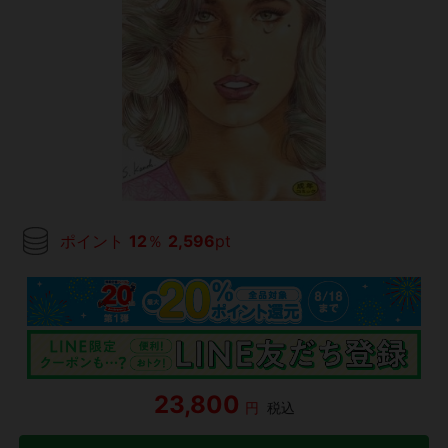
ポイント
12
％
2,596
pt
23,800
円
税込