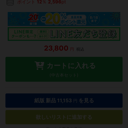
ポイント
12
％
2,596
pt
23,800
円
税込
カートに入れる
(中古本セット)
紙版 新品
11,153
を見る
円
欲しいリストに追加する