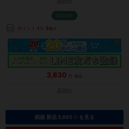
品切れ
32
%OFF
ポイント
1
％
34
pt
3,830
円
税込
品切れ
紙版 新品
5,665
を見る
円