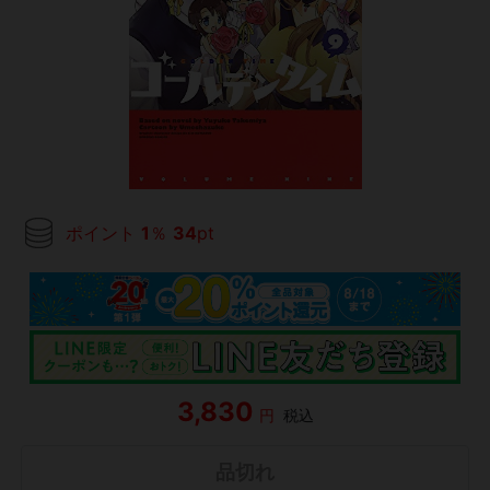
ポイント
1
％
34
pt
3,830
円
税込
品切れ