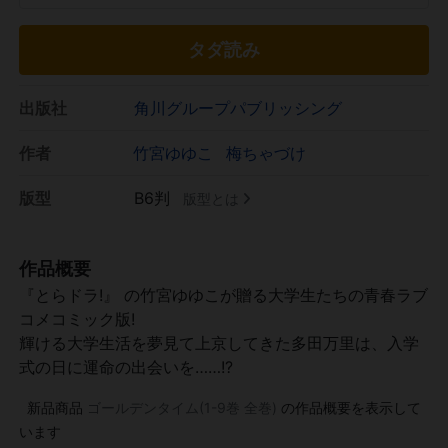
タダ読み
出版社
角川グループパブリッシング
作者
竹宮ゆゆこ
梅ちゃづけ
版型
B6判
版型とは
作品概要
『とらドラ!』 の竹宮ゆゆこが贈る大学生たちの青春ラブ
コメコミック版!
輝ける大学生活を夢見て上京してきた多田万里は、入学
式の日に運命の出会いを……!?
新品商品
ゴールデンタイム(1-9巻 全巻)
の作品概要を表示して
います