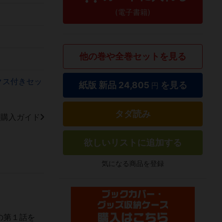
(電子書籍)
他の巻や全巻セットを見る
クス付きセッ
紙版 新品
24,805
を見る
円
タダ読み
籍購入ガイド
欲しいリストに追加する
気になる商品を登録
の第１話を