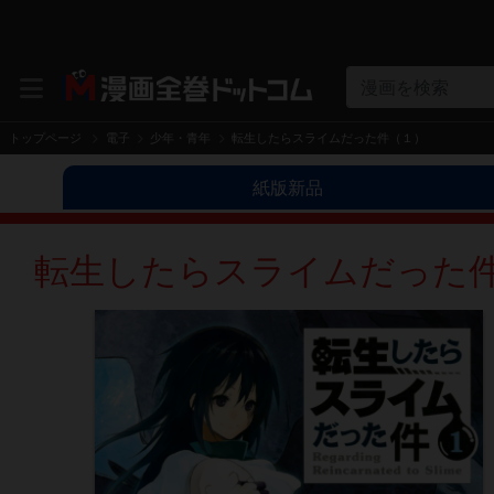
漫画を検索
トップページ
電子
少年・青年
転生したらスライムだった件（１）
紙版新品
転生したらスライムだった