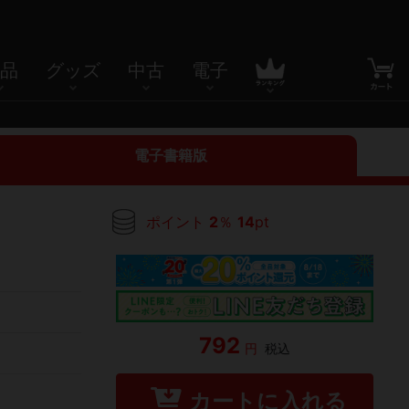
品
グッズ
中古
電子
電子書籍版
ポイント
2
％
14
pt
792
円
税込
カートに入れる