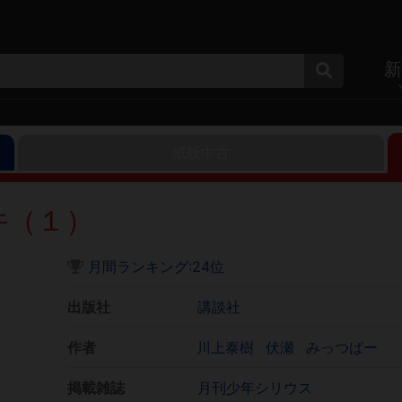
新
紙版中古
件（１）
月間ランキング:24位
出版社
講談社
作者
川上泰樹
伏瀬
みっつばー
掲載雑誌
月刊少年シリウス