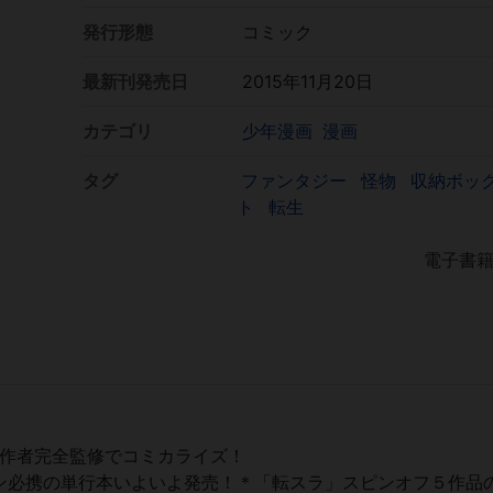
発行形態
コミック
最新刊発売日
2015年11月20日
カテゴリ
少年漫画
漫画
タグ
ファンタジー
怪物
収納ボッ
ト
転生
電子書
原作者完全監修でコミカライズ！
ン必携の単行本いよいよ発売！＊「転スラ」スピンオフ５作品