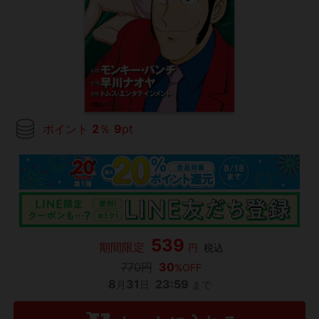
ポイント
2
％
9
pt
539
期間限定
円
税込
770円
30
%OFF
8
31
23:59
月
日
まで