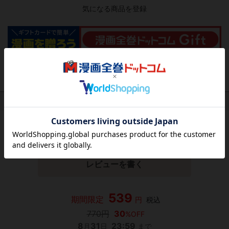
気になる商品を登録
作品レビュー
（関連商品を含む）
この作品にはまだレビューがありません。 今後読まれる
方のために感想を共有してもらえませんか？
レビューを書く
539
期間限定
円
税込
770円
30
%OFF
8
31
23:59
月
日
まで