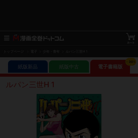
トップページ
電子
少年・青年
ルパン三世H 1
-
30
%
紙版新品
紙版中古
電子書籍版
ルパン三世H 1