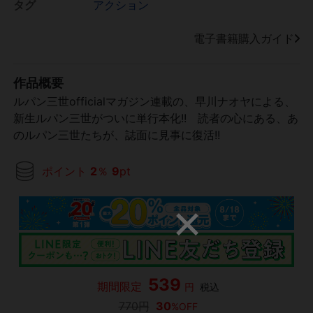
タグ
アクション
電子書籍購入ガイド
作品概要
ルパン三世officialマガジン連載の、早川ナオヤによる、
新生ルパン三世がついに単行本化!! 読者の心にある、あ
のルパン三世たちが、誌面に見事に復活!!
ポイント
2
％
9
pt
539
期間限定
円
税込
770円
30
%OFF