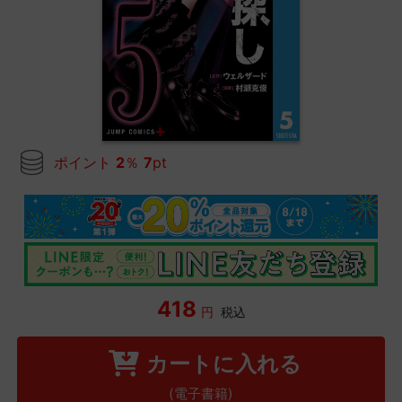
ポイント
2
％
7
pt
418
円
税込
カートに入れる
(電子書籍)