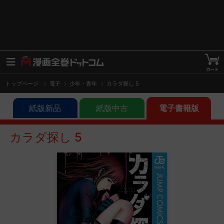
トップページ
電子
少年・青年
カラダ探し 5
紙版新品
紙版中古
電子書籍版
カラダ探し 5