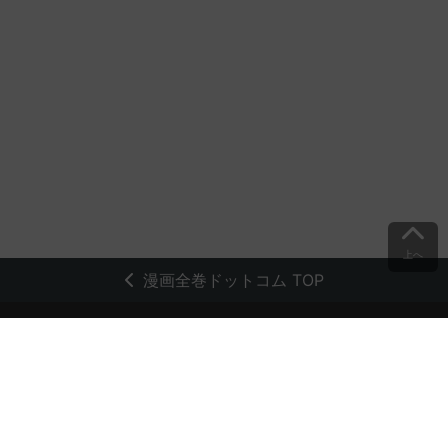
上へ
漫画全巻ドットコム TOP
トップページ
会員登録・ログイン
初めての方へ
電子書籍の読み方