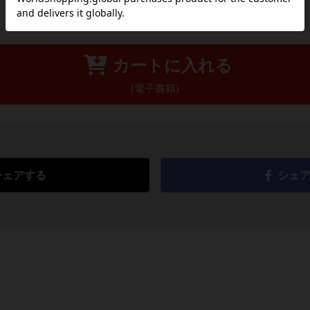
770
円
税込
カートに入れる
(電子書籍)
シェアする
シェ