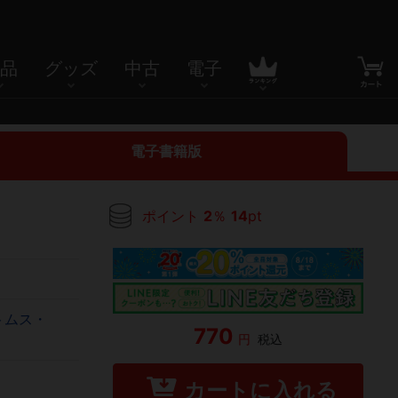
品
グッズ
中古
電子
電子書籍版
ポイント
2
％
14
pt
トムス・
770
円
税込
カートに入れる