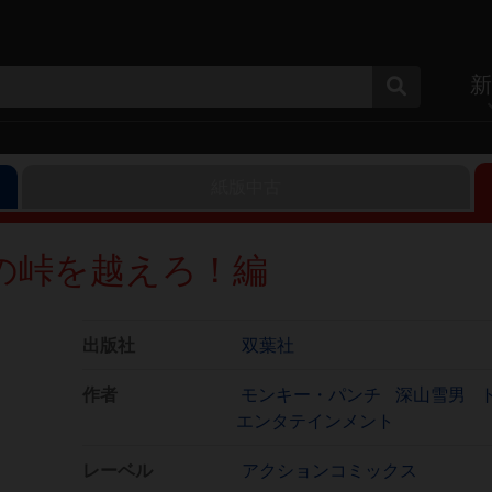
新
紙版中古
ーの峠を越えろ！編
出版社
双葉社
作者
モンキー・パンチ
深山雪男
エンタテインメント
レーベル
アクションコミックス