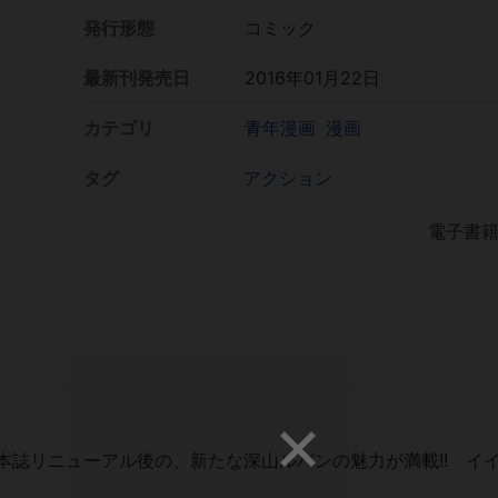
発行形態
コミック
最新刊発売日
2016年01月22日
カテゴリ
青年漫画
漫画
タグ
アクション
電子書
世。本誌リニューアル後の、新たな深山ルパンの魅力が満載!! イ