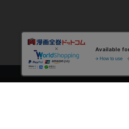
トップページ
スタ
会員登録・ログイン
漫画を
初めての方へ
おす
電子書籍の読み方
›
作
支払方法
›
特