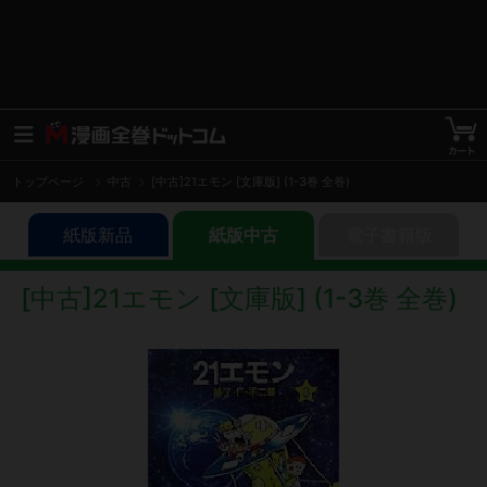
トップページ
中古
[中古]21エモン [文庫版] (1-3巻 全巻)
紙版新品
紙版中古
電子書籍版
[中古]21エモン [文庫版] (1-3巻 全巻)