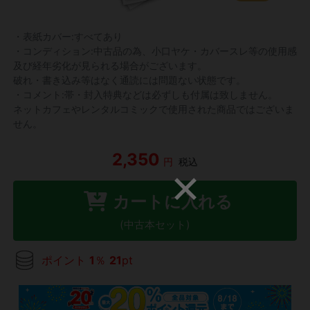
・表紙カバー:すべてあり
・コンディション:中古品の為、小口ヤケ・カバースレ等の使用感
及び経年劣化が見られる場合がございます。
破れ・書き込み等はなく通読には問題ない状態です。
・コメント:帯・封入特典などは必ずしも付属は致しません。
ネットカフェやレンタルコミックで使用された商品ではございま
せん。
2,350
円
税込
カートに入れる
(中古本セット)
ポイント
1
％
21
pt