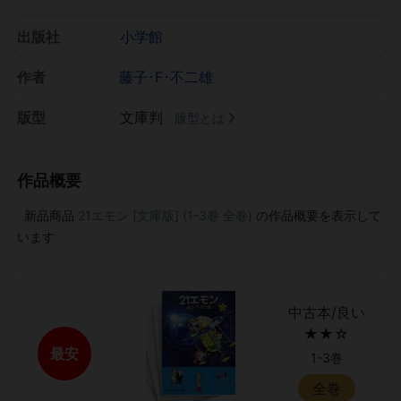
出版社
小学館
作者
藤子･F･不二雄
版型
文庫判
版型とは
作品概要
新品商品
21エモン [文庫版] (1-3巻 全巻)
の作品概要を表示して
います
中古本/良い
★★☆
最安
1-3巻
全巻