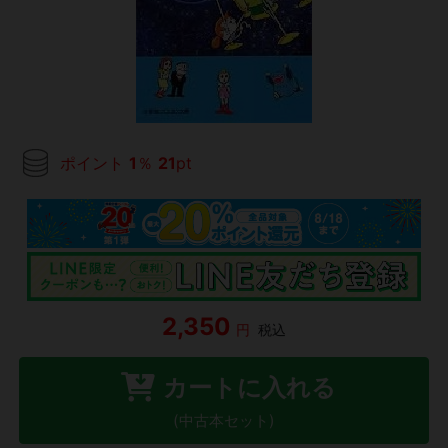
ポイント
1
％
21
pt
2,350
円
税込
カートに入れる
(中古本セット)