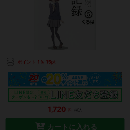
ポイント
1
％
15
pt
1,720
円
税込
カートに入れる