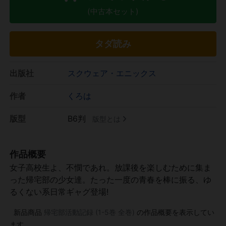
(中古本セット)
タダ読み
出版社
スクウェア・エニックス
作者
くろは
版型
B6判
版型とは
作品概要
女子高校生よ、不憫であれ。放課後を楽しむために集ま
った帰宅部の少女達。たった一度の青春を棒に振る、ゆ
るくない系日常ギャグ登場!
新品商品
帰宅部活動記録 (1-5巻 全巻)
の作品概要を表示してい
ます