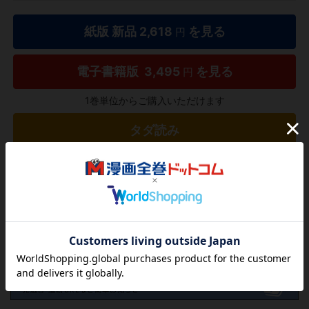
紙版 新品
2,618
を見る
円
電子書籍版
3,495
を見る
円
1巻単位からご購入いただけます
タダ読み
欲しいリストに追加する
気になる商品を登録