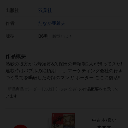
出版社
双葉社
作者
たなか亜希夫
版型
B6判
版型とは
作品概要
熱砂の彼方から蜂須賀&久保田の無頼漢2人が帰ってきた!
連載時はバブルの絶頂期……。マーケティング会社の行き
つく果てを喝破した奇跡のマンガ ボーダー ここに復活!!
新品商品
ボーダー [DX版] (1-6巻 全巻)
の作品概要を表示して
います
中古本/良い
★★☆