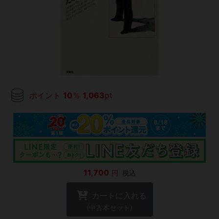
ポイント
10
％
1,063
pt
11,700
円
税込
カートに入れる
(中古本セット)