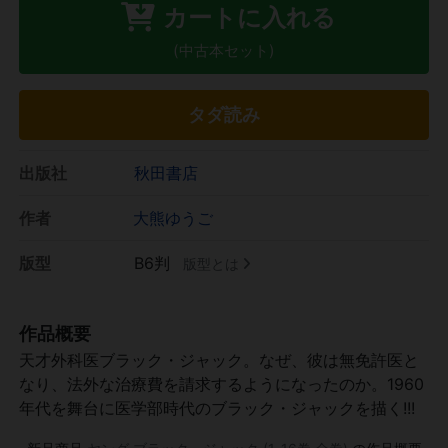
カートに入れる
(中古本セット)
タダ読み
出版社
秋田書店
作者
大熊ゆうご
版型
B6判
版型とは
作品概要
天才外科医ブラック・ジャック。なぜ、彼は無免許医と
なり、法外な治療費を請求するようになったのか。1960
年代を舞台に医学部時代のブラック・ジャックを描く!!!