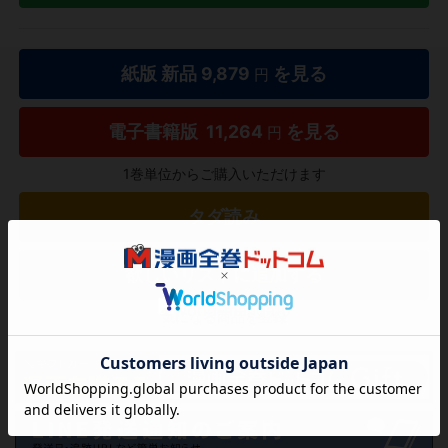
紙版 新品
9,879
を見る
円
電子書籍版
11,264
を見る
円
1巻単位からご購入いただけます
タダ読み
欲しいリストに追加する
気になる商品を登録