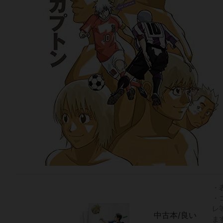
・
・
レ
中古本/良い
ま