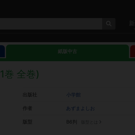
新
紙版中古
1巻 全巻)
出版社
小学館
作者
あずまよしお
版型
B6判
版型とは