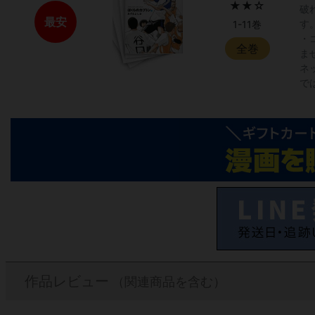
★★☆
破
最安
す
1-11巻
・
全巻
ま
ネ
で
作品レビュー
（関連商品を含む）