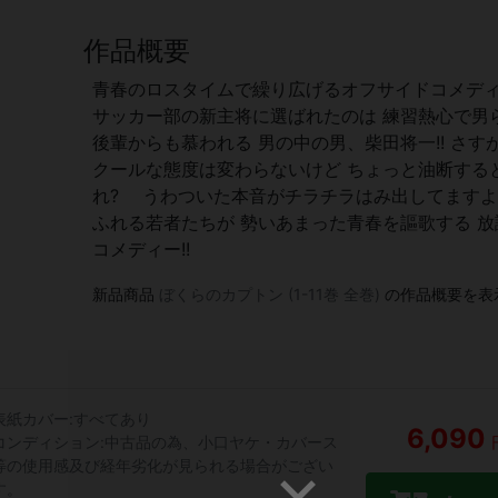
作品概要
青春のロスタイムで繰り広げるオフサイドコメディ
サッカー部の新主将に選ばれたのは 練習熱心で男
後輩からも慕われる 男の中の男、柴田将一!! さす
クールな態度は変わらないけど ちょっと油断する
れ? うわついた本音がチラチラはみ出してますよ…
ふれる若者たちが 勢いあまった青春を謳歌する 
コメディー!!
新品商品
ぼくらのカプトン (1-11巻 全巻)
の作品概要を表
表紙カバー:すべてあり
6,090
コンディション:中古品の為、小口ヤケ・カバース
等の使用感及び経年劣化が見られる場合がござい
す。