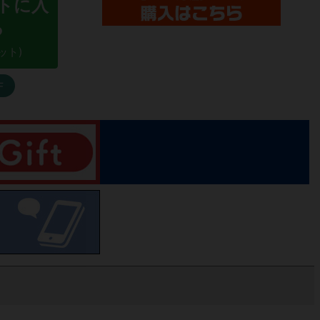
トに入
る
ット)
F