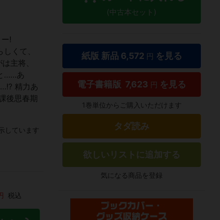
(中古本セット)
ー!
らしくて、
紙版 新品
6,572
を見る
円
がは主将、
と……あ
電子書籍版
7,623
を見る
円
!? 精力あ
放課後思春期
1巻単位からご購入いただけます
タダ読み
示しています
欲しいリストに追加する
気になる商品を登録
円
税込