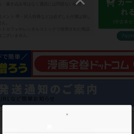
カー
れ・書き込み等はなく通読には問題ない状態で
。
れ
コメント:帯・封入特典などは必ずしも付属は致し
(中古本セ
せん。
ットカフェやレンタルコミックで使用された商品
はございません。
7
%OF