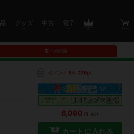
品
グッズ
中古
電子
電子書籍版
ポイント
5
％
276
pt
6,090
円
税込
カートに入れる