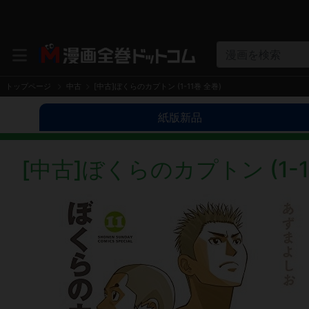
漫画を検索
トップページ
中古
[中古]ぼくらのカプトン (1-11巻 全巻)
紙版新品
[中古]ぼくらのカプトン (1-1