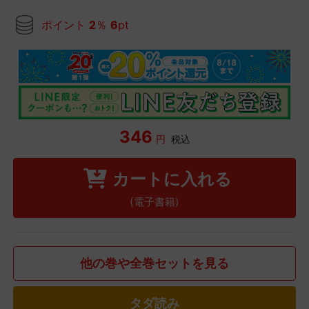
ポイント
2
％
6
pt
346
円
税込
カートに入れる
(電子書籍)
他の巻や全巻セットを見る
タダ読み