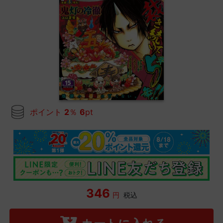
ポイント
2
％
6
pt
346
円
税込