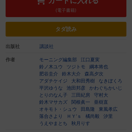
カートに入れる
(電子書籍)
タダ読み
出版社
講談社
作者
モーニング編集部
江口夏実
鈴ノ木ユウ
ツジトモ
綱本将也
肥谷圭介
鈴木大介
森高夕次
アダチケイジ
大和田秀樹
なきぼくろ
平沢ゆうな
池田邦彦
かわぐちかいじ
とりのなん子
三田紀房
守村大
鈴木マサカズ
関根眞一
亜樹直
オキモト・シュウ
田島隆
東風孝広
落合さより
ＨＹ’ｓ
橘尚毅
汐里
うえやまとち
秋月りす