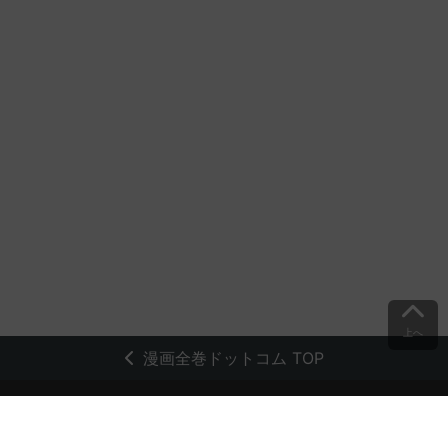
上へ
漫画全巻ドットコム TOP
トップページ
会員登録・ログイン