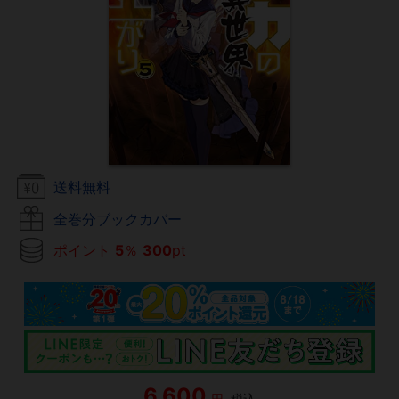
送料無料
全巻分ブックカバー
ポイント
5
％
300
pt
6,600
円
税込