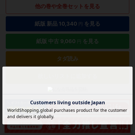
他の巻や全巻セットを見る
紙版 新品
10,340
を見る
円
紙版 中古
9,060
を見る
円
タダ読み
欲しいリストに追加する
気になる商品を登録