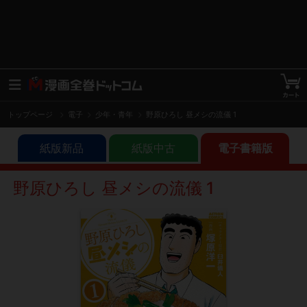
トップページ
電子
少年・青年
野原ひろし 昼メシの流儀 1
紙版新品
紙版中古
電子書籍版
野原ひろし 昼メシの流儀 1