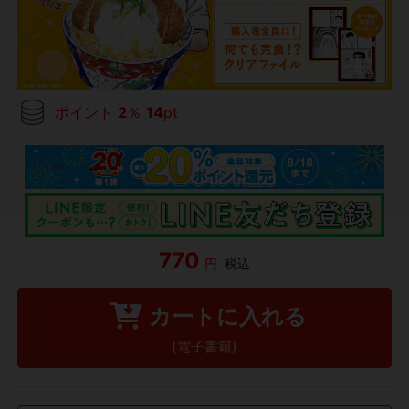
ポイント
2
％
14
pt
770
円
税込
カートに入れる
(電子書籍)