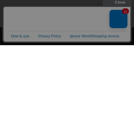
上へ
漫画全巻ドットコム TOP
トップページ
会員登録・ログイン
初めての方へ
電子書籍の読み方
支払方法
特定商取引法に基づく通販の表記
資金決済法に基づく表示
古物営業法に基づく表示
よくある質問