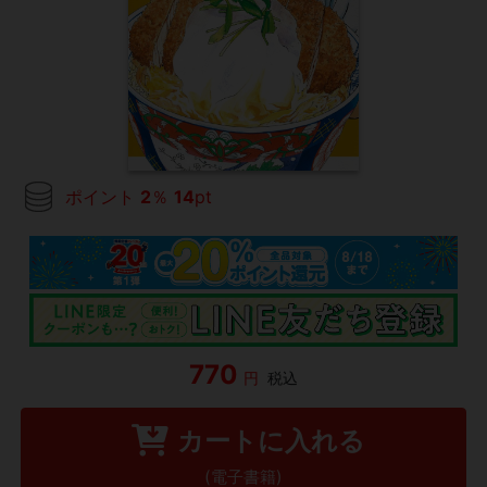
ポイント
2
％
14
pt
770
円
税込
カートに入れる
(電子書籍)