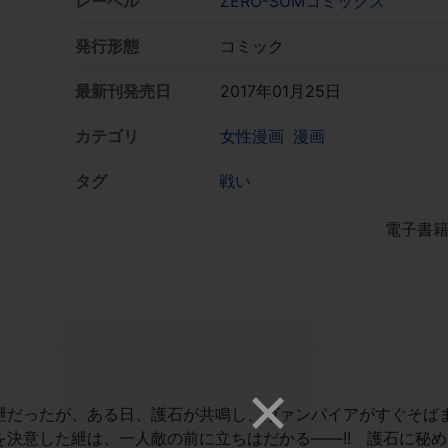
レーベル
ZERO-SUMコミックス
発行形態
コミック
最新刊発売日
2017年01月25日
カテゴリ
女性漫画
漫画
タグ
戦い
電子書
紲だったが、ある日、護石が共鳴し、ヴァンパイアがすぐそば
決意した紲は、一人敵の前に立ちはだかる――!! 護石に秘