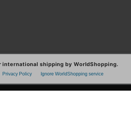
漫画全巻ドットコム TOP
ッフおススメ「全力推し宣言」
漫画ランキング
贈ろう e-giftサービス
›
2025年 年間ランキング
すめの新品漫画セット
›
歴代発行部数
品別漫画収納ボックス
›
紙書籍 週間TOP100