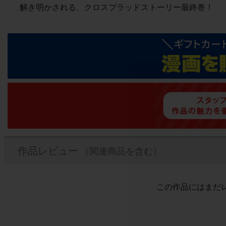
解き明かされる、クロスブラッドストーリー最終巻！
作品レビュー
（関連商品を含む）
この作品にはまだ