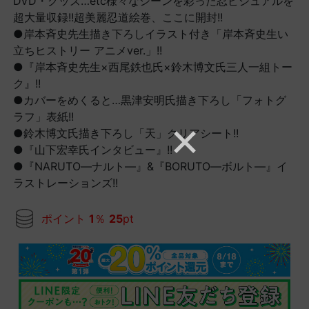
DVD・グッズ…etc様々なシーンを彩った忍ビジュアルを
超大量収録!!超美麗忍道絵巻、ここに開封!!
●岸本斉史先生描き下ろしイラスト付き「岸本斉史生い
立ちヒストリー アニメver.」!!
●『岸本斉史先生×西尾鉄也氏×鈴木博文氏三人一組トー
ク』!!
●カバーをめくると…黒津安明氏描き下ろし「フォトグ
ラフ」表紙!!
●鈴木博文氏描き下ろし「天」クリアシート!!
●『山下宏幸氏インタビュー』!!
●『NARUTO―ナルト―』&『BORUTO―ボルト―』イ
ラストレーションズ!!
ポイント
1
％
25
pt