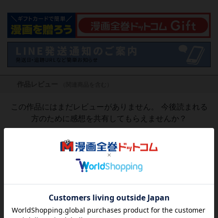
作品レビュー
（関連商品を含む）
この作品にはまだレビューがありません。 今後読まれる
方のために感想を共有してもらえませんか？
レビューを書く
2,145
円
税込
品切れ