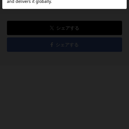
シェアする
シェアする