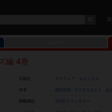
新
紙版中古
ズ編 4巻
出版社
スクウェア・エニックス
作者
成田良悟
ヤスダスズヒト
あ
掲載雑誌
月刊Gファンタジー