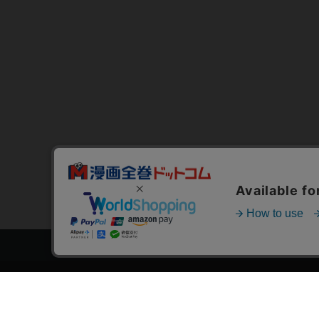
トップページ
スタ
会員登録・ログイン
漫画を