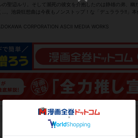
ルの聖辺ルリ。そして瀕死の彼女を介抱したのは静雄の弟、幽
…。池袋狂想曲は今夜もノンストップ！な「デュラララ!!」本
by KADOKAWA CORPORATION ASCII MEDIA WORKS
レビューがありません。 今後読まれる方のために感想を共有し