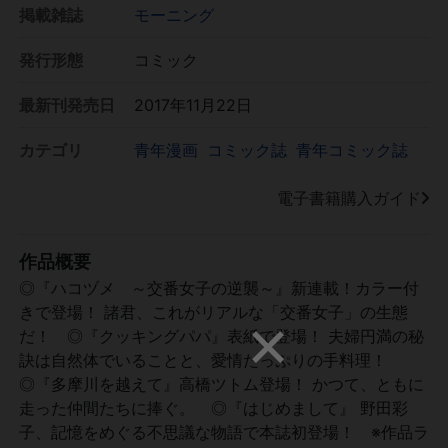
掲載雑誌
モーニング
発行形態
コミック
最新刊発売日
2017年11月22日
カテゴリ
青年漫画
コミック誌
青年コミック誌
電子書籍購入ガイド
作品概要
◎『ハコヅメ ～交番女子の逆襲～』新連載！カラー付
きで登場！ 諸君、これがリアルな「交番女子」の生態
だ！ ◎『クッキングパパ』表紙で登場！ 夫婦円満の秘
訣は自然体でいることと、愛情たっぷりの手料理！
◎『多摩川を越えて』高橋ツトム登場！ かつて、ともに
走った仲間たちに捧ぐ。 ◎『はじめまして』 野田彩
子、記憶をめぐる不思議な物語で本誌初登場！ ※作品ラ