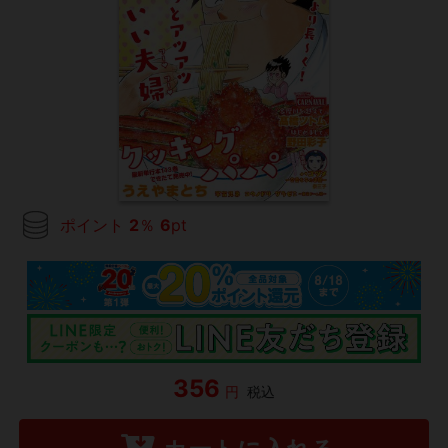
ポイント
2
％
6
pt
356
円
税込