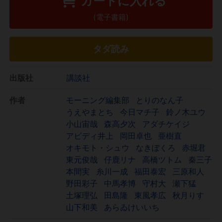
カートに入れる
(電子書籍)
タダ読み
出版社
講談社
作者
モーニング編集部
とりのなん子
うえやまとち
今日マチ子
鈴ノ木ユウ
小山宙哉
森高夕次
アダチケイジ
アビディ井上
岡田卓也
亜樹直
オキモト・シュウ
なきぼくろ
赤堀君
東元俊哉
仔鹿リナ
高橋ツトム
秦三子
本間実
糸川一成
福田泰宏
三原和人
野田彩子
中馬孝博
守村大
瀬下猛
土塚理弘
田島隆
東風孝広
秋月りす
山下和美
あらゐけいいち