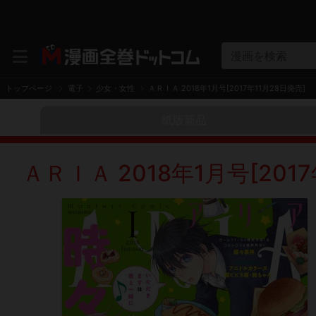
漫画を検索
トップページ
電子
少女・女性
ＡＲＩＡ 2018年1月号[2017年11月28日発売]
紙版新品
ＡＲＩＡ 2018年1月号[201