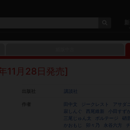
新
紙版中古
7年11月28日発売]
出版社
講談社
作者
田中文
ジークレスト
アサダ
寂しんぐ
西尾維新
小田すず
三尾じゅん太
ボルテージ
硝
かおもじ
卯々乃
永谷六方