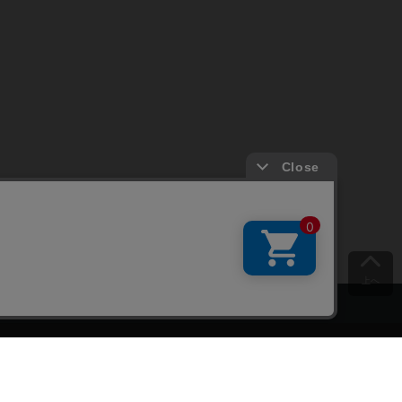
上へ
ご意見をお聞かせください