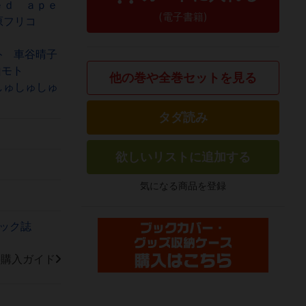
ｅｄ ａｐｅ
(電子書籍)
原フリコ
ト
車谷晴子
山モト
他の巻や全巻セットを見る
しゅしゅしゅ
タダ読み
欲しいリストに追加する
気になる商品を登録
ック誌
籍購入ガイド