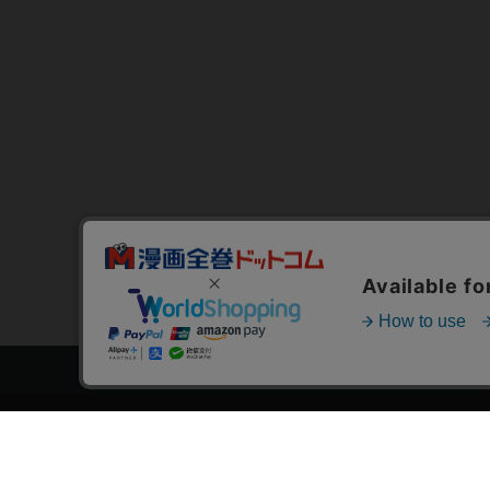
トップページ
スタ
会員登録・ログイン
漫画を