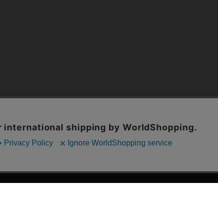
漫画全巻ドットコム TOP
ッフおススメ「全力推し宣言」
漫画ランキング
贈ろう e-giftサービス
›
2025年 年間ランキング