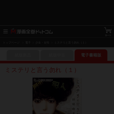
トップページ
電子
少女・女性
ミステリと言う勿れ（１）
紙版新品
紙版中古
電子書籍版
ミステリと言う勿れ（１）