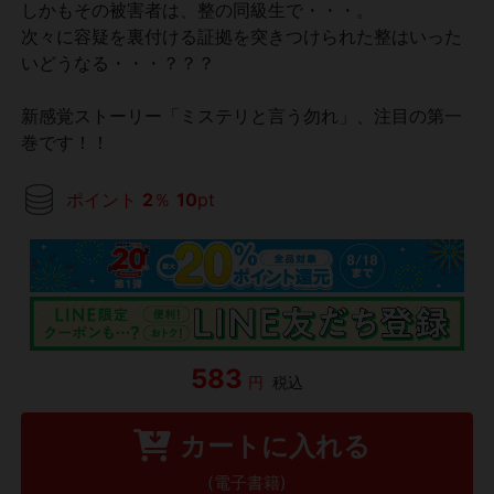
しかもその被害者は、整の同級生で・・・。
次々に容疑を裏付ける証拠を突きつけられた整はいった
いどうなる・・・？？？
新感覚ストーリー「ミステリと言う勿れ」、注目の第一
巻です！！
ポイント
2
％
10
pt
583
円
税込
カートに入れる
(電子書籍)