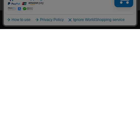
上へ
漫画全巻ドットコム TOP
トップページ
会員登録・ログイン
初めての方へ
電子書籍の読み方
支払方法
特定商取引法に基づく通販の表記
資金決済法に基づく表示
古物営業法に基づく表示
よくある質問
問い合わせ
個人情報保護方針