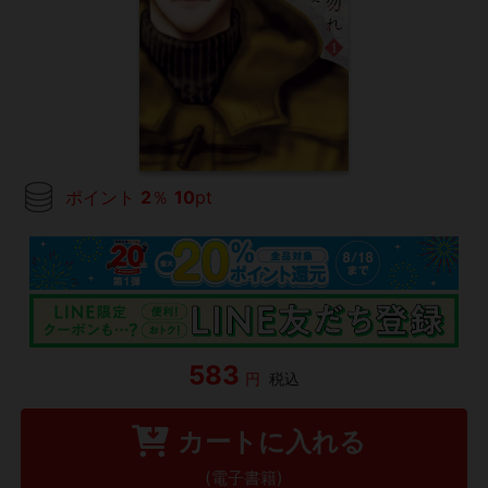
ポイント
2
％
10
pt
583
円
税込
カートに入れる
(電子書籍)