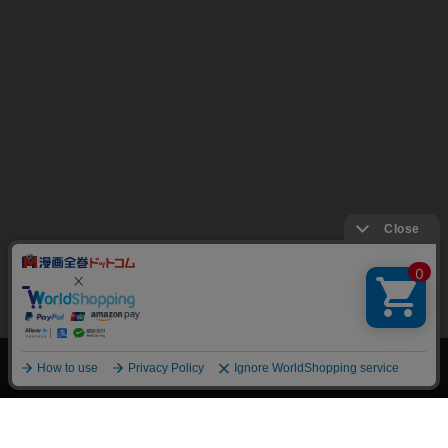
上へ
漫画全巻ドットコム TOP
トップページ