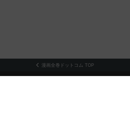
漫画全巻ドットコム TOP
ッフおススメ「全力推し宣言」
漫画ランキング
贈ろう e-giftサービス
›
2025年 年間ランキング
すめの新品漫画セット
›
歴代発行部数
品別漫画収納ボックス
›
紙書籍 週間TOP100
典あり漫画
›
紙書籍 月間TOP100
すめのグッズ商品
›
電子書籍 週間TOP100