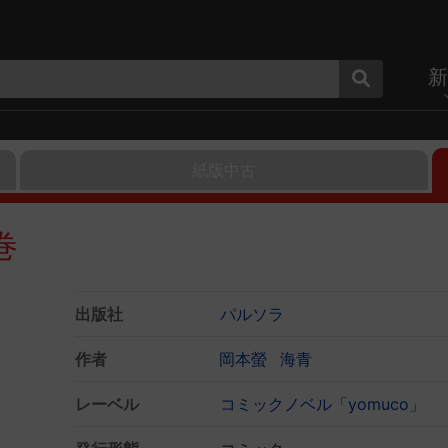
新
紙版中古
巻
出版社
パルソラ
作者
岡本螢
海青
レーベル
コミックノベル「yomuco」