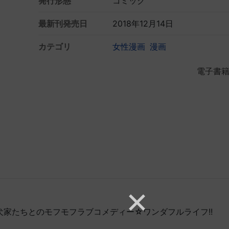
発行形態
コミック
最新刊発売日
2018年12月14日
カテゴリ
女性漫画
漫画
電子書
家たちとのモフモフラブコメディー☆ワンダフルライフ!!