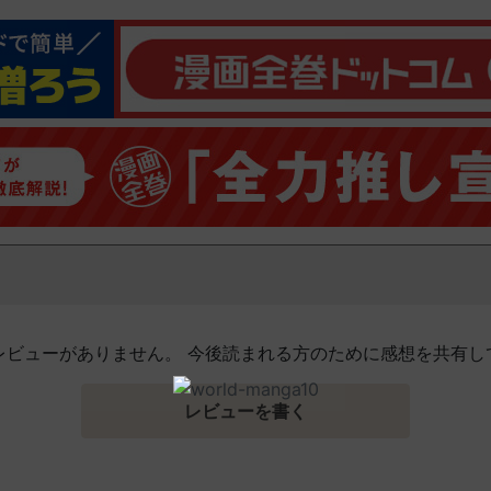
レビューがありません。 今後読まれる方のために感想を共有し
レビューを書く