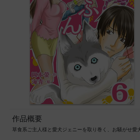
作品概要
草食系ご主人様と愛犬ジェニーを取り巻く、お騒がせ愛犬