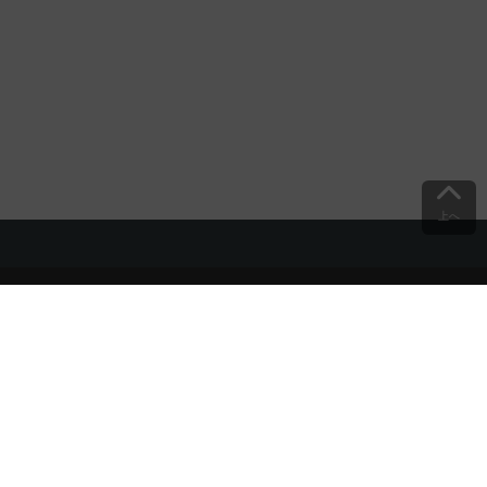
上へ
ご意見をお聞かせください