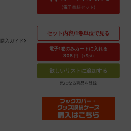
(電子書籍セット)
セット内容/1巻単位で見る
籍購入ガイド
電子1巻のみカートに入れる
308
円
(+5pt)
欲しいリストに追加する
気になる商品を登録