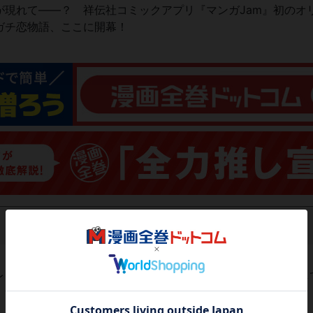
現れて――？ 祥伝社コミックアプリ『マンガJam』初のオ
ガチ恋物語、ここに開幕！
レビューがありません。 今後読まれる方のために感想を共有し
レビューを書く