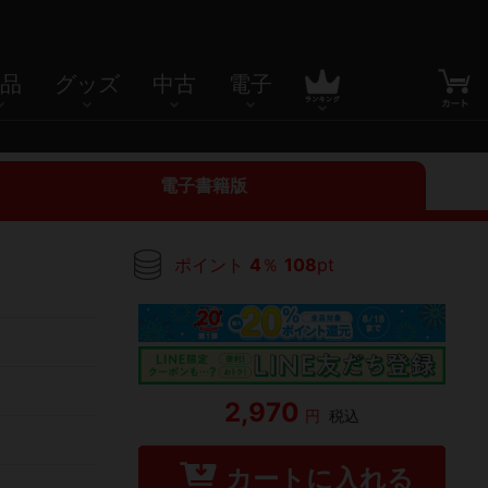
品
グッズ
中古
電子
電子書籍版
ポイント
4
％
108
pt
2,970
円
税込
カートに入れる