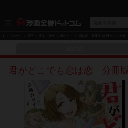
漫画を検索
トップページ
電子
少女・女性
君がどこでも恋は恋 分冊版 18 冊セット 全巻
紙版新品
君がどこでも恋は恋 分冊版 