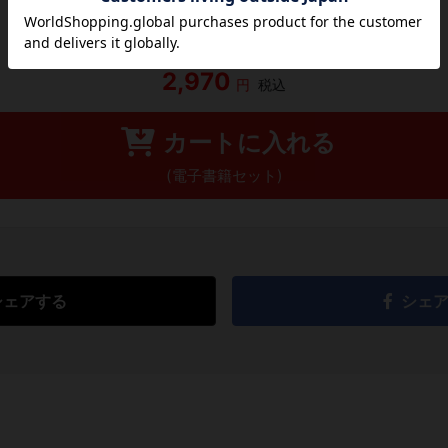
2,970
円
税込
カートに入れる
(電子書籍セット)
シェアする
シェ