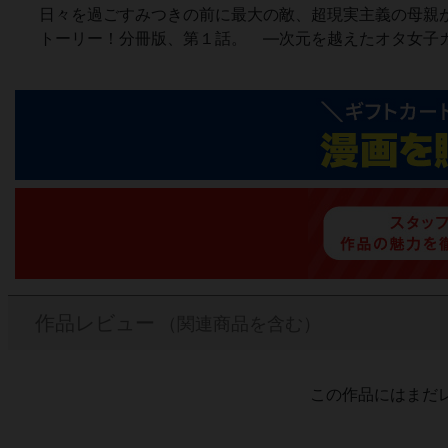
日々を過ごすみつきの前に最大の敵、超現実主義の母親が
トーリー！分冊版、第１話。 ―次元を越えたオタ女子
作品レビュー
（関連商品を含む）
この作品にはまだ