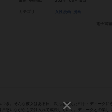
最新刊発売日
2024年08月16日
カテゴリ
女性漫画
漫画
電子書
みつき。そんな彼女はある日、次元を越えた相手・ディークに
は戸惑いながらも受け入れて成長していく。ディークとの楽し