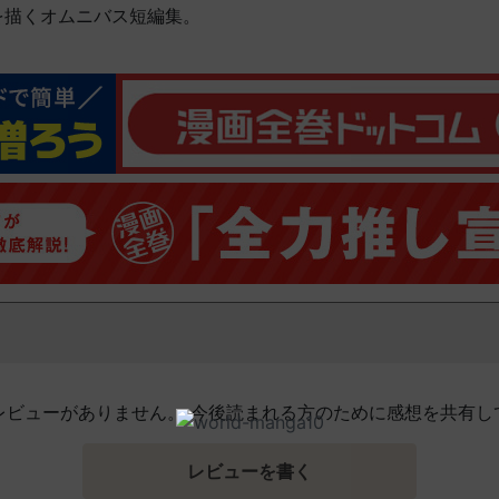
を描くオムニバス短編集。
レビューがありません。 今後読まれる方のために感想を共有し
レビューを書く