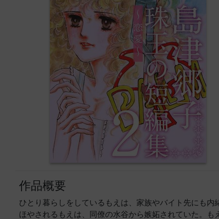
作品概要
ひとり暮らしをしているもえは、家族やバイト先にも内
ほやされるもえは、同僚の水谷から嫉妬されていた。も