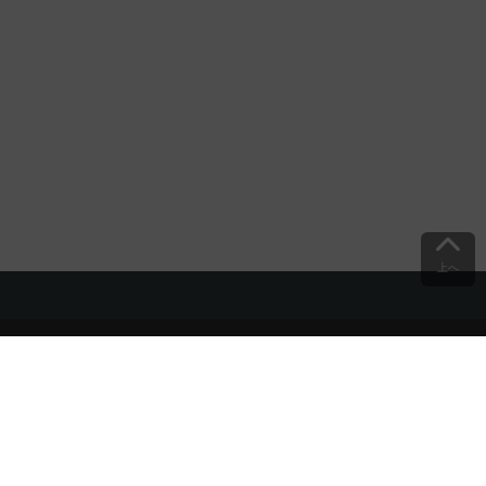
上へ
ご意見をお聞かせください