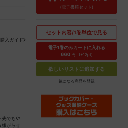
(電子書籍セット)
セット内容/1巻単位で見る
籍購入ガイド
電子1巻のみカートに入れる
660
円
(+12pt)
欲しいリストに追加する
気になる商品を登録
ト先でちや
う嫌がらせ