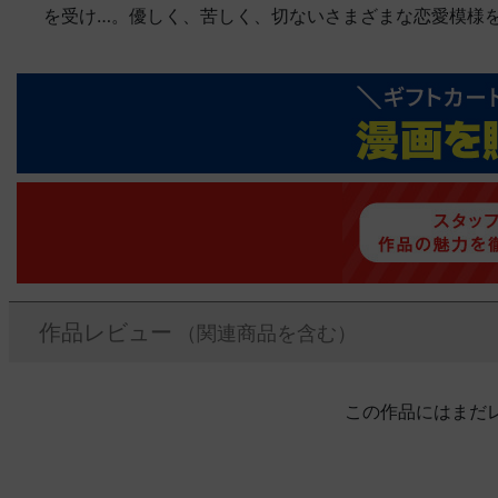
を受け…。優しく、苦しく、切ないさまざまな恋愛模様
作品レビュー
（関連商品を含む）
この作品にはまだ