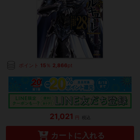
ポイント
15
％
2,866
pt
21,021
円
税込
カートに入れる