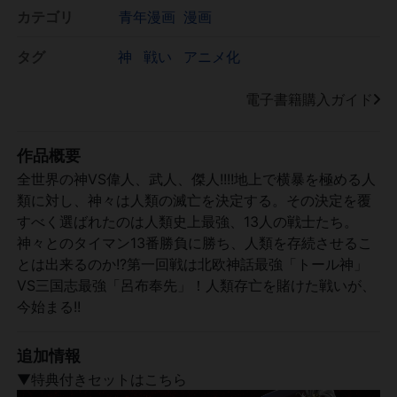
カテゴリ
青年漫画
漫画
タグ
神
戦い
アニメ化
電子書籍購入ガイド
作品概要
全世界の神VS偉人、武人、傑人!!!!地上で横暴を極める人
類に対し、神々は人類の滅亡を決定する。その決定を覆
すべく選ばれたのは人類史上最強、13人の戦士たち。
神々とのタイマン13番勝負に勝ち、人類を存続させるこ
とは出来るのか!?第一回戦は北欧神話最強「トール神」
VS三国志最強「呂布奉先」！人類存亡を賭けた戦いが、
今始まる!!
追加情報
▼特典付きセットはこちら