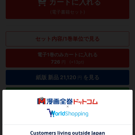
カートに入れる
(電子書籍セット)
セット内容/1巻単位で見る
電子1巻のみカートに入れる
726
円
(+13pt)
紙版 新品
21,120
を見る
円
紙版 中古
12,860
を見る
円
タダ読み
欲しいリストに追加する