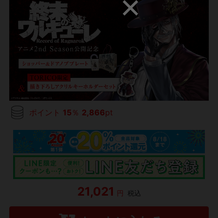
ポイント
15
％
2,866
pt
21,021
円
税込