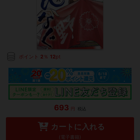
ポイント
2
％
12
pt
693
円
税込
カートに入れる
(電子書籍)