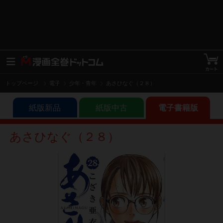
トップページ
電子
少年・青年
あさひなぐ（２８）
紙版新品
紙版中古
電子書籍版
あさひなぐ（２８）