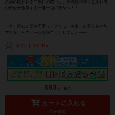
真価の問われる二度目の闘いは、伝統校の誇りと挑戦者
の野心が激突する一進一退の攻防へ！！
一方、同じく団体予選リーグでは、強豪・出雲英豊や熊
本東が、そのベールを脱ごうとしていた――
ポイント
2
％
12
pt
693
円
税込
カートに入れる
(電子書籍)