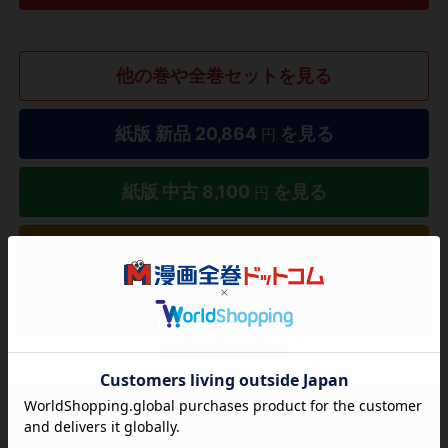
他の巻や全巻セットを見る
紙版 新品
20,864
を見る
円
紙版 中古
8,100
を見る
円
タダ読み
欲しいリストに追加する
気になる商品を登録