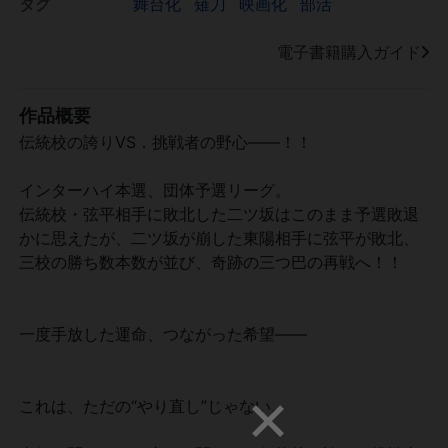
タグ
舞台化
薙刀
映画化
部活
電子書籍購入ガイド
作品概要
伝統校の誇りVS．挑戦者の野心――！！
インターハイ本選、団体予選リーグ。
伝統校・弦平相手に敗北した二ツ坂はこのまま予選敗退
かに思えたが、二ツ坂が崩した東陽相手に弦平が敗北、
三校の勝ち数本数が並び、奇跡の三つ巴の再戦へ！！
一度手放した運命、つながった希望――
これは、ただの“やり直し”じゃない。