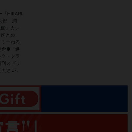
IKARI
阿部 潤
工船』カレ
 肉とめ
『くーねる
朝倉●『進
ルク・クラ
週刊スピリ
ください。