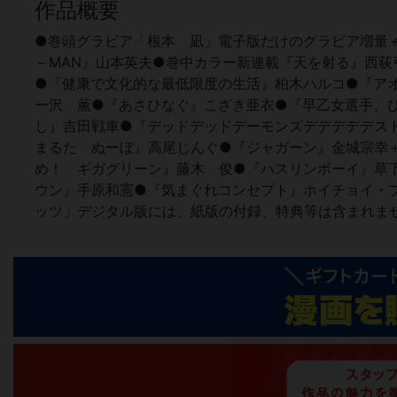
作品概要
●巻頭グラビア「根本 凪」電子版だけのグラビア増量＋8
－MAN』山本英夫●巻中カラー新連載『天を射る』西
●『健康で文化的な最低限度の生活』柏木ハルコ●『ア
ー沢 薫●『あさひなぐ』こざき亜衣●『早乙女選手、
し』吉田戦車●『デッドデッドデーモンズデデデデデス
まるた ぬーぼ』高尾じんぐ●『ジャガーン』金城宗幸
め！ ギガグリーン』藤木 俊●『ハスリンボーイ』草
ウン』手原和憲●『気まぐれコンセプト』ホイチョイ・
ッツ」デジタル版には、紙版の付録、特典等は含まれま