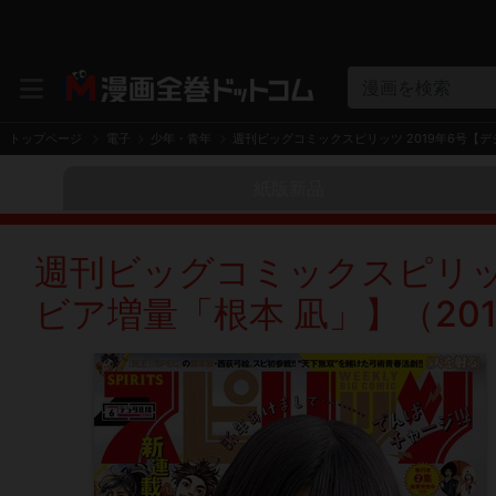
漫画を検索
トップページ
電子
少年・青年
週刊ビッグコミックスピリッツ 2019年6号【デ
紙版新品
週刊ビッグコミックスピリッ
ビア増量「根本 凪」】（201