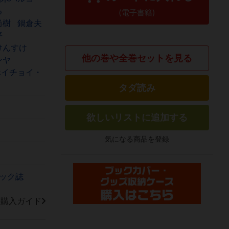
る
(電子書籍)
尚樹
鍋倉夫
平
けんすけ
他の巻や全巻セットを見る
ンヤ
ホイチョイ・
タダ読み
欲しいリストに追加する
気になる商品を登録
ック誌
籍購入ガイド