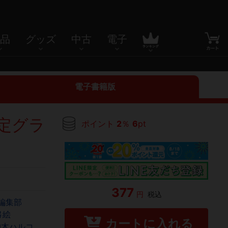
品
グッズ
中古
電子
電子書籍版
定グラ
ポイント
2
％
6
pt
377
円
税込
編集部
弓絵
カートに入れる
柏木ハルコ