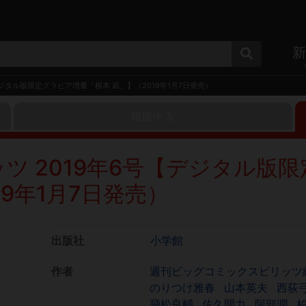
新
ジタル版限定グラビア増量「根本 凪」】（2019年1月7日発売）
紙版中古
ツ 2019年6号【デジタル版限
9年1月7日発売）
出版社
小学館
作者
週刊ビッグコミックスピリッツ
のりつけ雅春
山本英夫
西荻
飛松良輔
佐久間力
阿部潤