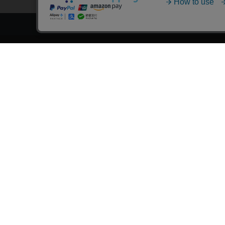
トップページ
スタ
会員登録・ログイン
漫画を
初めての方へ
おす
電子書籍の読み方
›
作
支払方法
›
特
特定商取引法に基づく通販の表記
おす
資金決済法に基づく表示
おす
古物営業法に基づく表示
›
漫
よくある質問
›
大
問い合わせ
おす
個人情報保護方針
›
新