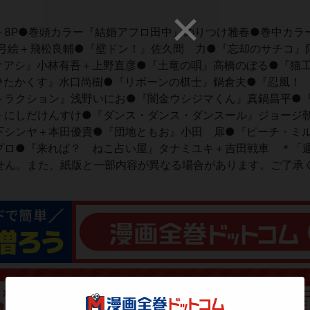
P●巻頭カラー『結婚アフロ田中』のりつけ雅春●巻中カラー『H
荻弓絵＋飛松良輔●『壁ドン！』佐久間 力●『忘却のサチコ』
オアシ』小林有吾＋上野直彦●『土竜の唄』高橋のぼる●『猫
ひたかくす』水口尚樹●『リボーンの棋士』鍋倉夫●『忍風！
トラクション』浅野いにお●『闇金ウシジマくん』真鍋昌平●
＋にしだけんすけ●『ダンス・ダンス・ダンスール』ジョージ
下シンヤ＋本田優貴●『団地ともお』小田 扉●『ピーチ・ミ
プロ●『来れば？ ねこ占い屋』タナミユキ＋吉田戦車 ＊「
せん。また、紙版と一部内容が異なる場合があります。ご了承