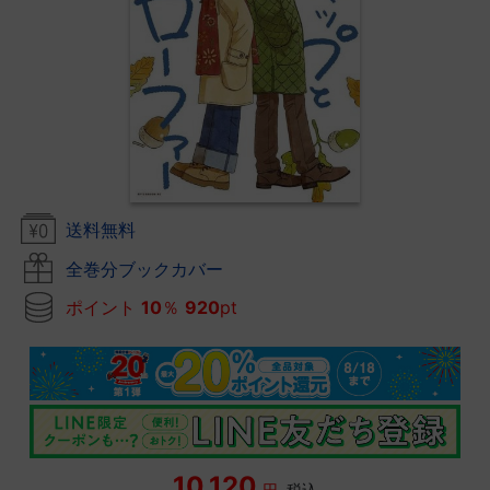
送料無料
全巻分ブックカバー
ポイント
10
％
920
pt
10,120
円
税込