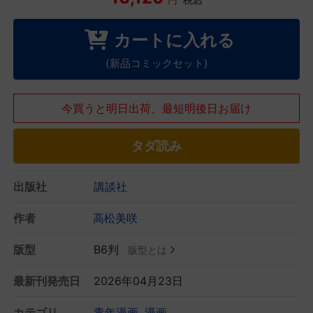
カートに入れる
(新品コミックセット)
今買うと明日出荷、最短明後日お届け
タダ読み
出版社
講談社
作者
高松美咲
版型
B6判
版型とは
最新刊発売日
2026年04月23日
カテゴリ
青年漫画
漫画