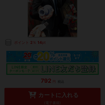
ポイント
2
％
14
pt
792
円
税込
カートに入れる
(電子書籍)