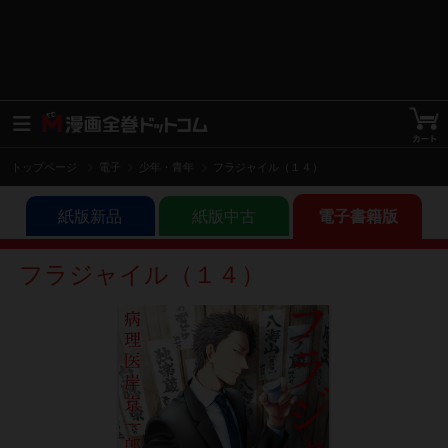
トップページ
電子
少年・青年
フラジャイル（１４）
紙版新品
紙版中古
電子書籍版
フラジャイル（１４）