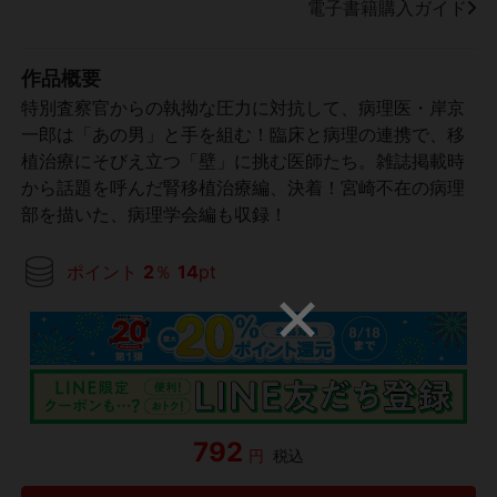
電子書籍購入ガイド
作品概要
特別査察官からの執拗な圧力に対抗して、病理医・岸京
一郎は「あの男」と手を組む！臨床と病理の連携で、移
植治療にそびえ立つ「壁」に挑む医師たち。雑誌掲載時
から話題を呼んだ腎移植治療編、決着！宮崎不在の病理
部を描いた、病理学会編も収録！
ポイント
2
％
14
pt
792
円
税込