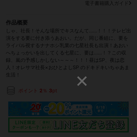
電子書籍購入ガイド
作品概要
しゃ、社長！そんな場所でキスなんて……！！！テレビ出
演をする要に付き添うあおい。だが、同じ番組に、要を
ライバル視するナナホシ乳業の七星社長も出演！あおい
へちょっかいを出してくる七星に、要は……！？この収
録、嵐の予感しかしない～～～！！！昼はSP、夜は恋
人！オレサマ社長×おひとよしSP のドキドキいちゃあま
生活！
ポイント
2
％
3
pt