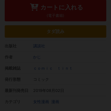
カートに入れる
(電子書籍)
タダ読み
出版社
講談社
作者
かじ
掲載雑誌
ｃｏｍｉｃ ｔｉｎｔ
発行形態
コミック
最新刊発売日
2019年08月02日
カテゴリ
女性漫画
漫画