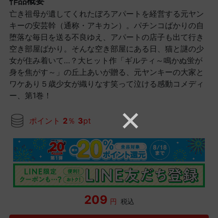
作品概要
亡き祖母が遺してくれたぼろアパートを経営する元ヤン
キーの安芸幹（通称・アキカン）。パチンコばかりの自
堕落な毎日を送る不良ゆえ、アパートの店子も出て行き
空き部屋ばかり。そんな空き部屋にある日、猫と謎の少
女が住み着いて…？大ヒット作「ギルティ～鳴かぬ蛍が
身を焦がす～」の丘上あいが贈る、元ヤンキーの大家と
ワケあり５歳少女が織りなす笑って泣ける感動コメディ
ー、第1巻！
ポイント
2
％
3
pt
209
円
税込