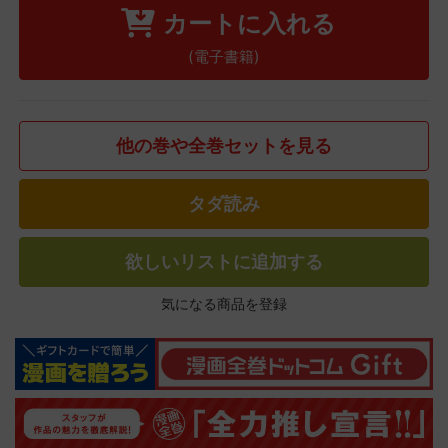
カートに入れる
(電子書籍)
他の巻や全巻セットを見る
タダ読み
欲しいリストに追加する
気になる商品を登録