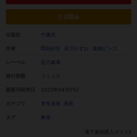
タダ読み
出版社
竹書房
作者
岡田紗佳
前川かずお
森橋ビンゴ
レーベル
近代麻雀
発行形態
コミック
最新刊発売日
2020年04月01日
カテゴリ
青年漫画
漫画
タグ
麻雀
電子書籍購入ガイド