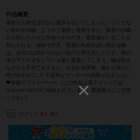
作品概要
高校の入学式当日から風邪を引いてしまった、ツイてな
い女の子の柚。ようやく復帰し登校すると、親友の沙織
から同じクラスに学校イチの不良・紫堂蓮がいることを
知らされる。地味で平凡、普通の高校生活に憧れる柚
は、自分には関わりのない話だと聞き流したけど、桜の
木の下でケガをしている蓮と遭遇してしまう。柚は怯え
ながらも手当てをすると、なぜか放課後、蓮から強引に
呼び出されて…!? 不器用なヤンキーの溺愛が止まらない
♥学園ラブストーリー。(この作品は電子コミック誌
noicomi Vol.20に収録されています。重複購入にご注意
ください)
ポイント
2
％
2
pt