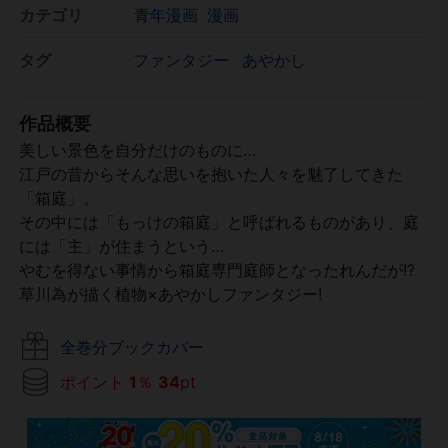
カテゴリ
青年漫画
漫画
タグ
ファンタジー
あやかし
作品概要
美しい景色を自分だけのものに…
江戸の昔からそんな思いを抱いた人々を魅了してきた
「箱庭」。
その中には「もっけの箱庭」と呼ばれるものがあり、庭
には「主」が住まうという…
やむを得ない事情から箱庭専門庭師となったれんだが!?
草川為が描く植物×あやかしファンタジー!
全巻分ブックカバー
ポイント
1
％
34
pt