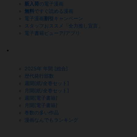
新入荷
の電子漫画
無料
ですぐ読める漫画
電子漫画
割引
キャンペーン
スタッフおススメ「全力推し宣言」
電子書籍ビューア/アプリ
2025年 年間 [総合]
歴代発行部数
週間[紙/全巻セット]
月間[紙/全巻セット]
週間[電子書籍]
月間[電子書籍]
巻数の多い作品
漫画なんでもランキング