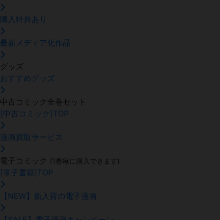
購入特典あり
最新メディア化作品
グッズ
おすすめグッズ
中古コミック全巻セット
[中古コミック]TOP
漫画買取サービス
電子コミック
(1巻毎に購入できます)
[電子書籍]TOP
【NEW】新入荷の電子漫画
【SALE】電子漫画キャンペーン