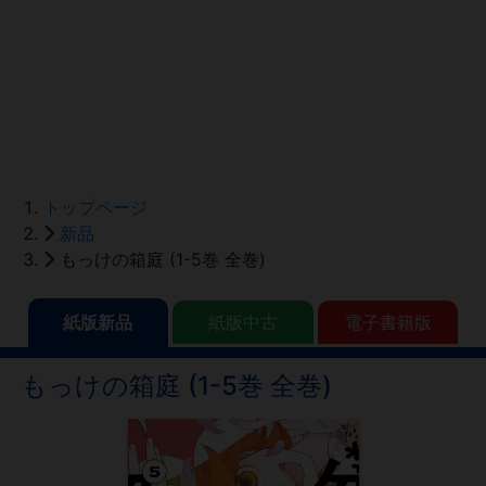
トップページ
新品
もっけの箱庭 (1-5巻 全巻)
紙版新品
紙版中古
電子書籍版
もっけの箱庭 (1-5巻 全巻)