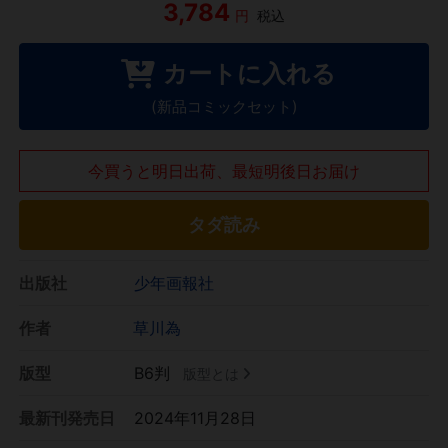
3,784
円
税込
カートに入れる
(新品コミックセット)
今買うと明日出荷、最短明後日お届け
タダ読み
出版社
少年画報社
作者
草川為
版型
B6判
版型とは
最新刊発売日
2024年11月28日