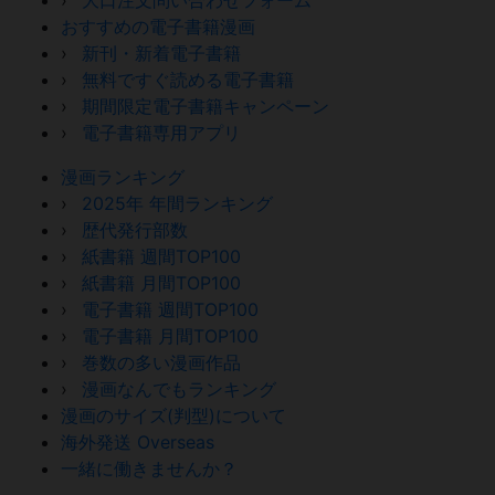
›
大口注文問い合わせフォーム
おすすめの電子書籍漫画
›
新刊・新着電子書籍
›
無料ですぐ読める電子書籍
›
期間限定電子書籍キャンペーン
›
電子書籍専用アプリ
漫画ランキング
›
2025年 年間ランキング
›
歴代発行部数
›
紙書籍 週間TOP100
›
紙書籍 月間TOP100
›
電子書籍 週間TOP100
›
電子書籍 月間TOP100
›
巻数の多い漫画作品
›
漫画なんでもランキング
漫画のサイズ(判型)について
海外発送 Overseas
一緒に働きませんか？